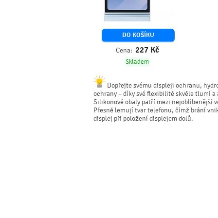
DO KOŠÍKU
227
Kč
Cena:
Skladem
Dopřejte svému displeji ochranu, hydro
ochrany – díky své flexibilitě skvěle tlumí a
Silikonové obaly patří mezi nejoblíbenější
Přesně lemují tvar telefonu, čímž brání vn
displej při položení displejem dolů.