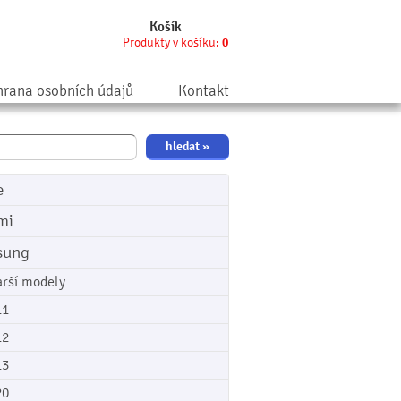
Košík
Produkty v košíku:
0
rana osobních údajů
Kontakt
e
mi
sung
arší modely
11
12
13
20