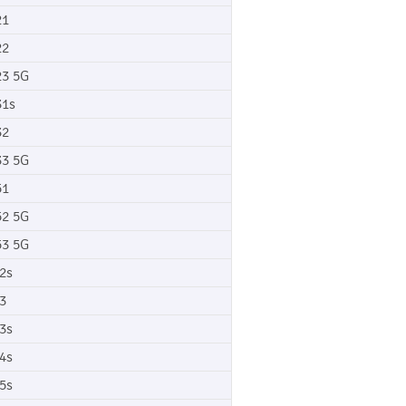
21
22
3 5G
1s
32
3 5G
51
2 5G
3 5G
2s
3
3s
4s
5s