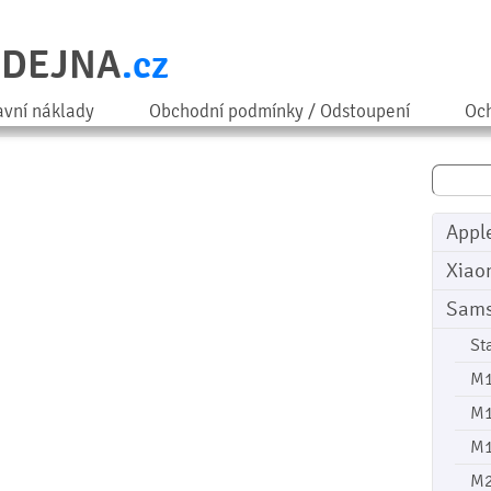
ODEJNA
.cz
avní náklady
Obchodní podmínky / Odstoupení
Och
Appl
Xiao
Sam
St
M
M
M
M