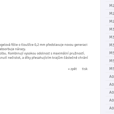
M
M
M2
M3
M
gelová fólie o tloušťce 0,2 mm představuje novou generaci
M3
 absorbuje nárazy.
M
 volbu. Kombinují vysokou odolnost s maximální pružností.
iknutí nečistot, a díky přesahujícím krajům částečně chrání
M5
M5
« zpět
tisk
A0
A0
A0
A0
A0