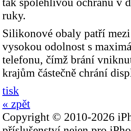
tak spolehlivou ochranu v 
ruky.
Silikonové obaly patří mezi
vysokou odolnost s maximál
telefonu, čímž brání vniknut
krajům částečně chrání disp
tisk
« zpět
Copyright © 2010-2026 iPh
příslušenství nejen pro iPh