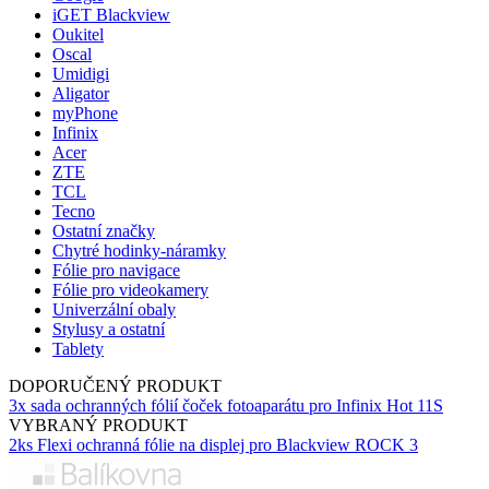
iGET Blackview
Oukitel
Oscal
Umidigi
Aligator
myPhone
Infinix
Acer
ZTE
TCL
Tecno
Ostatní značky
Chytré hodinky-náramky
Fólie pro navigace
Fólie pro videokamery
Univerzální obaly
Stylusy a ostatní
Tablety
DOPORUČENÝ PRODUKT
3x sada ochranných fólií čoček fotoaparátu pro Infinix Hot 11S
VYBRANÝ PRODUKT
2ks Flexi ochranná fólie na displej pro Blackview ROCK 3