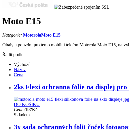
Moto E15
Kategorie:
Motorola
Moto E15
Obaly a pouzdra pro tento mobilní telefon Motorola Moto E15, na výb
Řadit podle
Výchozí
Název
Cena
2ks Flexi ochranná fólie na displej p
DO KOŠÍKU
Cena:
197
Kč
Skladem
3x sada ochranných fólií čoček fotoa