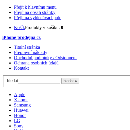
Přejít k hlavnímu menu
Přejít na obsah stránky
Přejít na vyhledávací pole
Košík
Produkty v košíku:
0
iPhone-prodejna
.cz
Titulní stránka
Přepravní náklady
Obchodní podmínky / Odstoupení
Ochrana osobních údajů
Kontakt
hledat
Apple
Xiaomi
Samsung
Huawei
Honor
LG
Sony