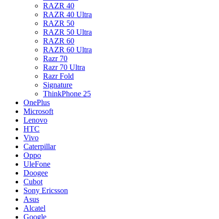
RAZR 40
RAZR 40 Ultra
RAZR 50
RAZR 50 Ultra
RAZR 60
RAZR 60 Ultra
Razr 70
Razr 70 Ultra
Razr Fold
Signature
ThinkPhone 25
OnePlus
Microsoft
Lenovo
HTC
Vivo
Caterpillar
Oppo
UleFone
Doogee
Cubot
Sony Ericsson
Asus
Alcatel
Google