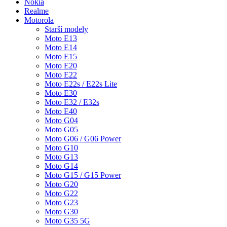
Nokia
Realme
Motorola
Starší modely
Moto E13
Moto E14
Moto E15
Moto E20
Moto E22
Moto E22s / E22s Lite
Moto E30
Moto E32 / E32s
Moto E40
Moto G04
Moto G05
Moto G06 / G06 Power
Moto G10
Moto G13
Moto G14
Moto G15 / G15 Power
Moto G20
Moto G22
Moto G23
Moto G30
Moto G35 5G