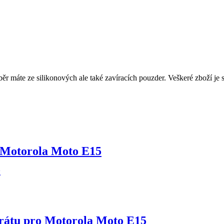
ěr máte ze silikonových ale také zavíracích pouzder. Veškeré zboží je 
ro Motorola Moto E15
parátu pro Motorola Moto E15