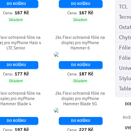
DO KOŠÍKU
DO KOŠÍKU
TCL
167
Kč
167
Kč
Cena:
Cena:
Tecn
Skladem
Skladem
Osta
Chyt
Flexi ochranná fólie na
2ks Flexi ochranná fólie na
lej pro myPhone Halo 4
displej pro myPhone
Fóli
LTE Senior
Hammer 6
Fóli
DO KOŠÍKU
DO KOŠÍKU
Univ
177
Kč
187
Kč
Cena:
Cena:
Stylu
Skladem
Skladem
Tabl
Flexi ochranná fólie na
2ks Flexi ochranná fólie na
isplej pro myPhone
displej pro myPhone
Hammer Blade 4
Hammer Blade 5G
DO
Kníž
DO KOŠÍKU
DO KOŠÍKU
VY
197
Kč
227
Kč
Cena:
Cena: