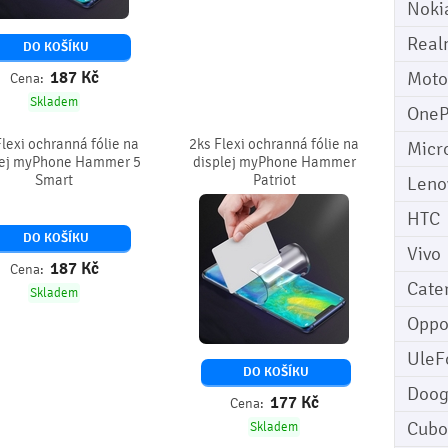
Noki
Real
DO KOŠÍKU
187
Kč
Moto
Cena:
Skladem
OneP
Flexi ochranná fólie na
2ks Flexi ochranná fólie na
Micr
lej myPhone Hammer 5
displej myPhone Hammer
Smart
Patriot
Leno
HTC
DO KOŠÍKU
Vivo
187
Kč
Cena:
Cater
Skladem
Opp
UleF
DO KOŠÍKU
Doo
177
Kč
Cena:
Cubo
Skladem