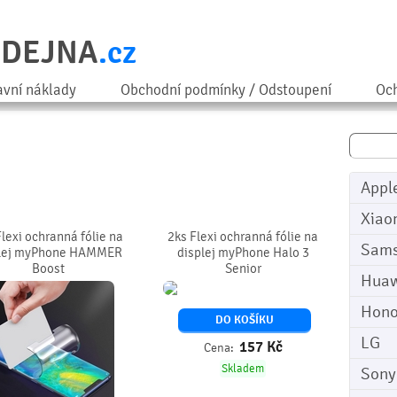
ODEJNA
.cz
avní náklady
Obchodní podmínky / Odstoupení
Och
Appl
Xiao
Flexi ochranná fólie na
2ks Flexi ochranná fólie na
Sam
plej myPhone HAMMER
displej myPhone Halo 3
Boost
Senior
Huaw
Hono
DO KOŠÍKU
LG
157
Kč
Cena:
Skladem
Sony