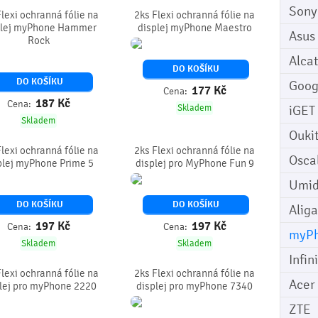
Sony
Flexi ochranná fólie na
2ks Flexi ochranná fólie na
plej myPhone Hammer
displej myPhone Maestro
Asus
Rock
Alcat
DO KOŠÍKU
DO KOŠÍKU
Goog
177
Kč
Cena:
187
Kč
Cena:
Skladem
iGET
Skladem
Ouki
Flexi ochranná fólie na
2ks Flexi ochranná fólie na
Osca
plej myPhone Prime 5
displej pro MyPhone Fun 9
Umid
DO KOŠÍKU
DO KOŠÍKU
Aliga
197
Kč
197
Kč
Cena:
Cena:
myP
Skladem
Skladem
Infin
Flexi ochranná fólie na
2ks Flexi ochranná fólie na
Acer
lej pro myPhone 2220
displej pro myPhone 7340
ZTE