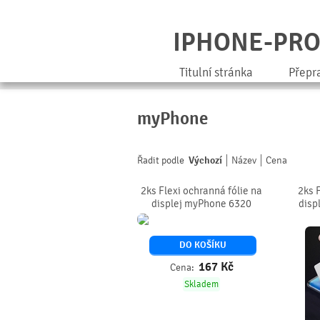
IPHONE-PR
Titulní stránka
Přepr
myPhone
Řadit podle
Výchozí
Název
Cena
2ks Flexi ochranná fólie na
2ks 
displej myPhone 6320
dis
DO KOŠÍKU
167
Kč
Cena:
Skladem