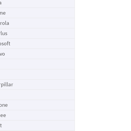
a
me
rola
lus
osoft
vo
pillar
o
one
gee
t