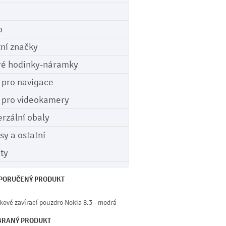
o
tní značky
ré hodinky-náramky
e pro navigace
e pro videokamery
erzální obaly
sy a ostatní
ety
PORUČENÝ PRODUKT
kové zavírací pouzdro Nokia 8.3 - modrá
BRANÝ PRODUKT