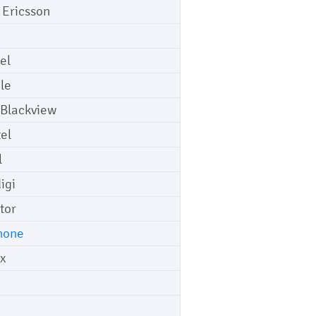
 Ericsson
el
le
 Blackview
tel
l
igi
tor
hone
ix