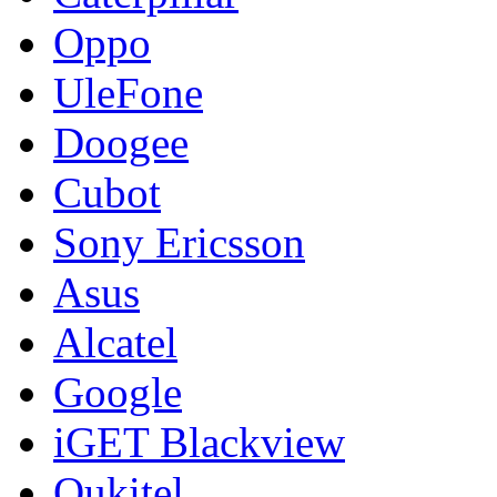
Oppo
UleFone
Doogee
Cubot
Sony Ericsson
Asus
Alcatel
Google
iGET Blackview
Oukitel