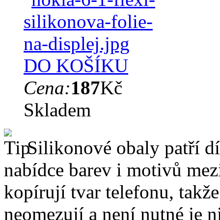
DO KOŠÍKU
Cena:
187
Kč
Skladem
Silikonové obaly patří dí
nabídce barev i motivů mezi
kopírují tvar telefonu, takž
neomezují a není nutné je 