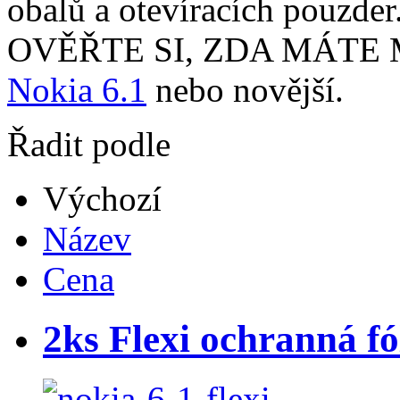
obalů a otevíracích pouzder
OVĚŘTE SI, ZDA MÁTE
Nokia 6.1
nebo novější.
Řadit podle
Výchozí
Název
Cena
2ks Flexi ochranná fól