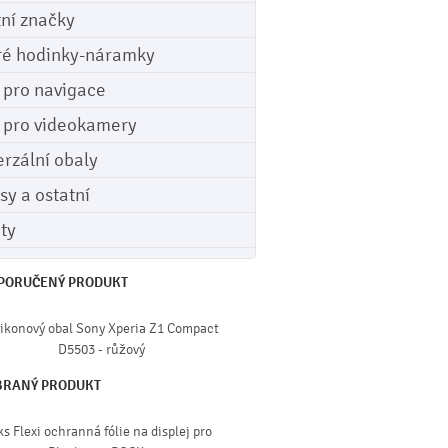
tní značky
ré hodinky-náramky
e pro navigace
e pro videokamery
erzální obaly
sy a ostatní
ety
PORUČENÝ PRODUKT
likonový obal Sony Xperia Z1 Compact
D5503 - růžový
BRANÝ PRODUKT
ks Flexi ochranná fólie na displej pro