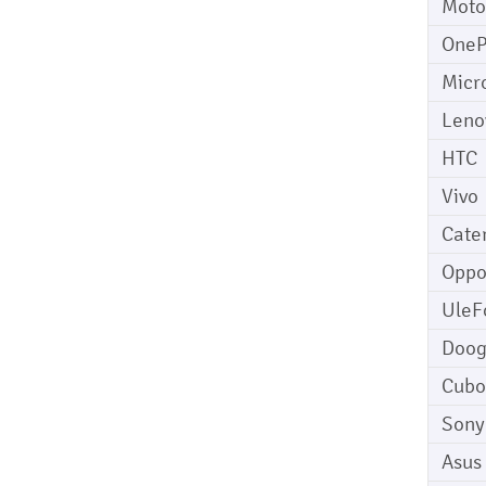
Moto
OneP
Micr
Leno
HTC
Vivo
Cater
Opp
UleF
Doo
Cubo
Sony
Asus