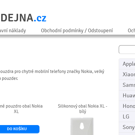
ODEJNA
.cz
avní náklady
Obchodní podmínky / Odstoupení
Och
Appl
pouzdra pro chytré mobilní telefony značky Nokia, velký
Xiao
h pouzder.
Sam
Huaw
Hono
né pouzdro obal Nokia
Silikonový obal Nokia XL -
XL
bílý
LG
Sony
DO KOŠÍKU