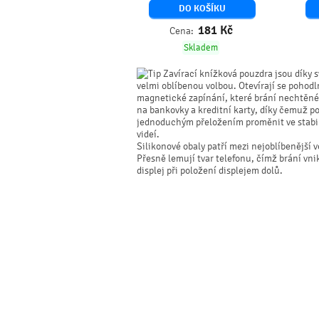
DO KOŠÍKU
181
Kč
Cena:
Skladem
Zavírací knížková pouzdra jsou díky s
velmi oblíbenou volbou. Otevírají se pohodl
magnetické zapínání, které brání nechtěném
na bankovky a kreditní karty, díky čemuž p
jednoduchým přeložením proměnit ve stabiln
videí.
Silikonové obaly patří mezi nejoblíbenější
Přesně lemují tvar telefonu, čímž brání vn
displej při položení displejem dolů.