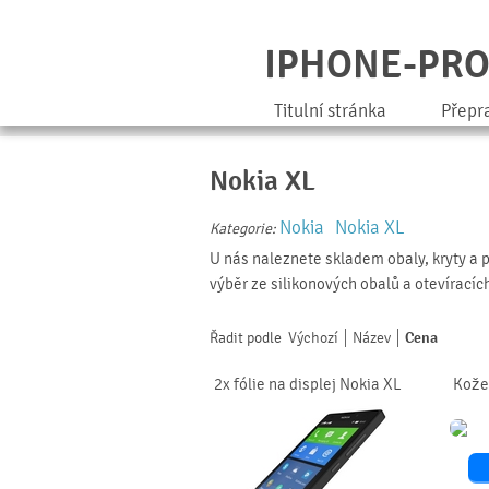
IPHONE-PR
Titulní stránka
Přepr
Nokia XL
Nokia
Nokia XL
Kategorie:
U nás naleznete skladem obaly, kryty a 
výběr ze silikonových obalů a otevíracíc
Řadit podle
Výchozí
Název
Cena
2x fólie na displej Nokia XL
Kože