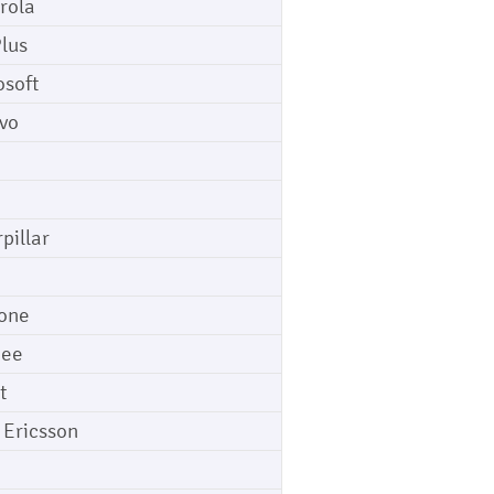
rola
lus
osoft
vo
pillar
o
one
gee
t
 Ericsson