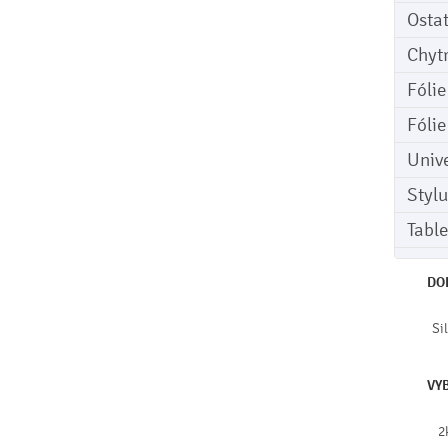
Osta
Chyt
Fóli
Fóli
Univ
Stylu
Tabl
DO
Si
VY
2