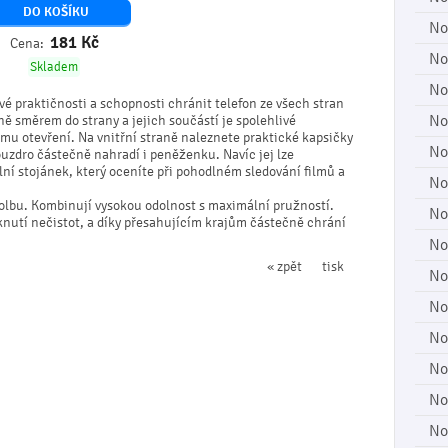
DO KOŠÍKU
No
181
Kč
Cena:
No
Skladem
No
vé praktičnosti a schopnosti chránit telefon ze všech stran
No
ně směrem do strany a jejich součástí je spolehlivé
u otevření. Na vnitřní straně naleznete praktické kapsičky
No
ouzdro částečně nahradí i peněženku. Navíc jej lze
í stojánek, který oceníte při pohodlném sledování filmů a
No
 volbu. Kombinují vysokou odolnost s maximální pružností.
No
iknutí nečistot, a díky přesahujícím krajům částečně chrání
No
« zpět
tisk
No
No
No
No
No
No