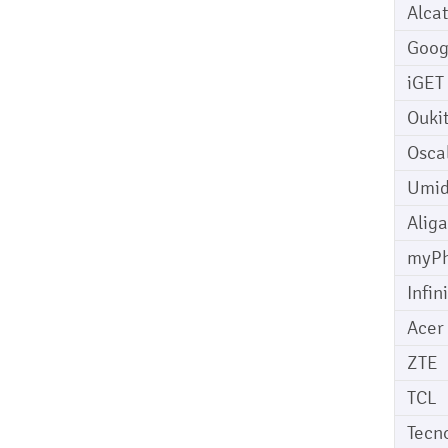
Alcat
Goog
iGET
Ouki
Osca
Umid
Aliga
myP
Infin
Acer
ZTE
TCL
Tecn