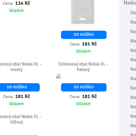
Noki
134
Kč
Cena:
Skladem
St
No
No
DO KOŠÍKU
No
181
Kč
Cena:
No
Skladem
No
konový obal Nokia XL -
Silikonový obal Nokia XL -
No
modrý
fialový
No
DO KOŠÍKU
DO KOŠÍKU
No
181
Kč
181
Kč
Cena:
Cena:
No
Skladem
Skladem
No
No
konový obal Nokia XL -
růžový
No
No