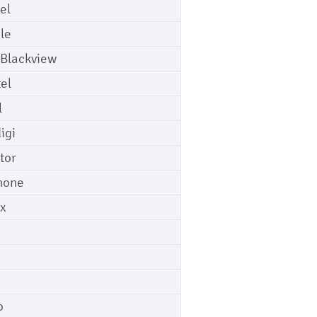
el
le
 Blackview
tel
l
igi
tor
hone
ix
o