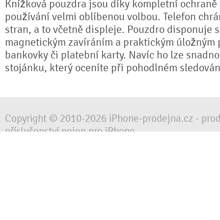
Knížková pouzdra jsou díky kompletní ochran
používání velmi oblíbenou volbou. Telefon chrá
stran, a to včetně displeje. Pouzdro disponuje 
magnetickým zavíráním a praktickým úložným 
bankovky či platební karty. Navíc ho lze snadno
stojánku, který oceníte při pohodlném sledování
Copyright © 2010-2026 iPhone-prodejna.cz - pro
příslušenství nejen pro iPhone
Chraňte svůj mobilní telefon za každé situace, 
obalem, pouzdrem nebo krytem.