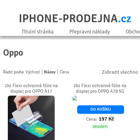
IPHONE-PRODEJNA
.cz
Titulní stránka
Přepravní náklady
Obcho
Oppo
Zobrazit všechno
Řadit podle
Výchozí
Název
Cena
2ks Flexi ochranná fólie na
2ks Flexi ochranná fólie na
displej pro OPPO A17
displej pro OPPO A78 5G
DO KOŠÍKU
197
Kč
Cena:
Skladem