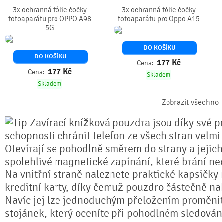
3x ochranná fólie čočky
3x ochranná fólie čočky
fotoaparátu pro OPPO A98
fotoaparátu pro Oppo A15
5G
DO KOŠÍKU
DO KOŠÍKU
177
Kč
Cena:
177
Kč
Cena:
Skladem
Skladem
Zobrazit všechno
Zavírací knížková pouzdra jsou díky své pr
schopnosti chránit telefon ze všech stran velmi
Otevírají se pohodlně směrem do strany a jejich
spolehlivé magnetické zapínání, které brání n
Na vnitřní straně naleznete praktické kapsičky
kreditní karty, díky čemuž pouzdro částečně na
Navíc jej lze jednoduchým přeložením proměnit 
stojánek, který oceníte při pohodlném sledování