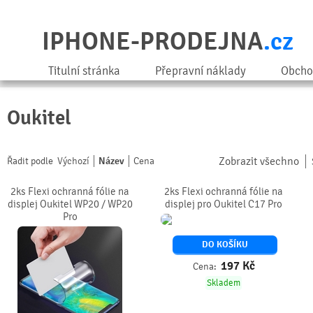
IPHONE-PRODEJNA
.cz
Titulní stránka
Přepravní náklady
Obcho
Oukitel
Zobrazit všechno
Řadit podle
Výchozí
Název
Cena
2ks Flexi ochranná fólie na
2ks Flexi ochranná fólie na
displej Oukitel WP20 / WP20
displej pro Oukitel C17 Pro
Pro
DO KOŠÍKU
197
Kč
Cena:
Skladem