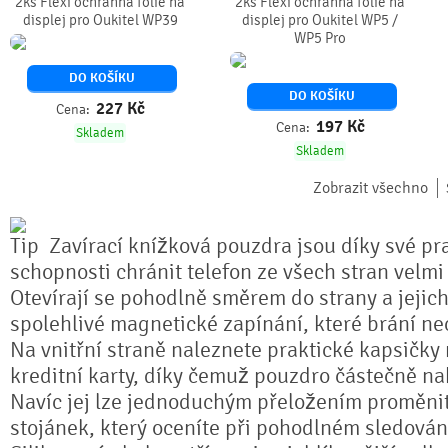
2ks Flexi ochranná fólie na
2ks Flexi ochranná fólie na
displej pro Oukitel WP39
displej pro Oukitel WP5 /
WP5 Pro
DO KOŠÍKU
DO KOŠÍKU
227
Kč
Cena:
197
Kč
Cena:
Skladem
Skladem
Zobrazit všechno
Zavírací knížková pouzdra jsou díky své pra
schopnosti chránit telefon ze všech stran velmi
Otevírají se pohodlně směrem do strany a jejich
spolehlivé magnetické zapínání, které brání n
Na vnitřní straně naleznete praktické kapsičky
kreditní karty, díky čemuž pouzdro částečně na
Navíc jej lze jednoduchým přeložením proměnit 
stojánek, který oceníte při pohodlném sledování