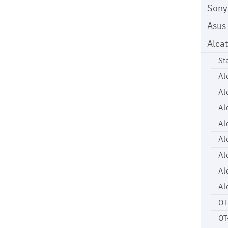
Sony
Asus
Alcat
St
Al
Al
Al
Al
Al
Al
Al
Al
OT
OT