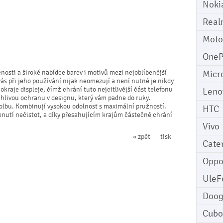
Noki
Real
Moto
OneP
čnosti a široké nabídce barev i motivů mezi nejoblíbenější
Micr
vás při jeho používání nijak neomezují a není nutné je nikdy
kraje displeje, čímž chrání tuto nejcitlivější část telefonu
Leno
ehlivou ochranu v designu, který vám padne do ruky.
 volbu. Kombinují vysokou odolnost s maximální pružností.
HTC
iknutí nečistot, a díky přesahujícím krajům částečně chrání
Vivo
« zpět
tisk
Cater
Opp
UleF
Doo
Cubo