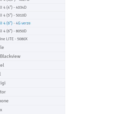
XI 4 (4") - 4034D
XI 4 (5") - 5010D
XI 4 (6") - 4G verze
XI 4 (6") - 8050D
ine LITE - 5080X
le
 Blackview
tel
l
igi
tor
hone
ix