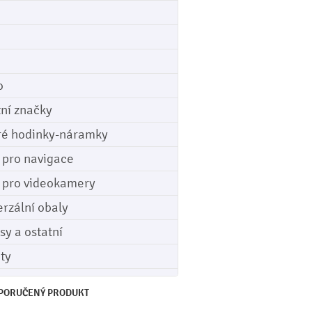
o
tní značky
ré hodinky-náramky
e pro navigace
e pro videokamery
erzální obaly
sy a ostatní
ety
PORUČENÝ PRODUKT