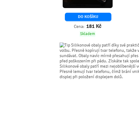
DO KOŠÍKU
181
Kč
Cena:
Skladem
Silikonové obaly patří díky své prakti
volbu. Přesně kopírují tvar telefonu, takže 
sundávat. Obaly navíc mírně přesahují přes o
před poškozením při pádu. Získáte tak spol
Silikonové obaly patří mezi nejoblíbenější
Přesně lemují tvar telefonu, čímž brání vn
displej při položení displejem dolů.