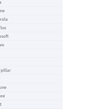
a
me
rola
lus
osoft
vo
pillar
o
one
gee
t