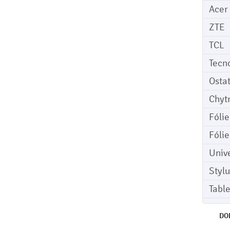
Acer
ZTE
TCL
Tecn
Osta
Chyt
Fóli
Fóli
Univ
Stylu
Tabl
DO