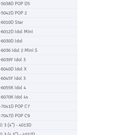
-5038D POP D5
-5042D POP 2
-6010D Star
-6012D Idol Mini
-6030D Idol
-6036 Idol 2 Mini S
-6039Y Idol 3
-6040D Idol X
-6045Y Idol 3
-6055K Idol 4
-6070K Idol 4s
-7041D POP C7
-7047D POP C9
XI 3 (4") - 4013D
XI 3 (4,5") - 4027D