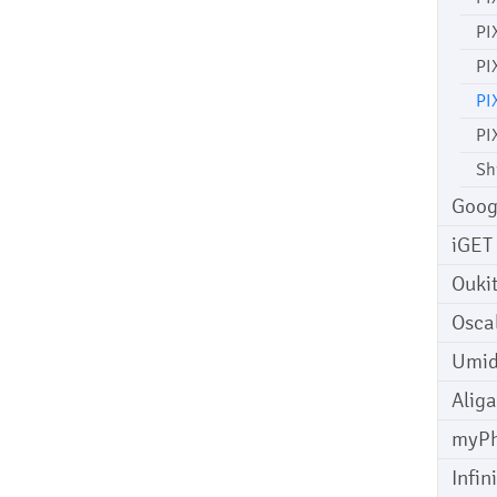
PI
PI
PI
PI
Sh
Goog
iGET
Ouki
Osca
Umid
Aliga
myP
Infin