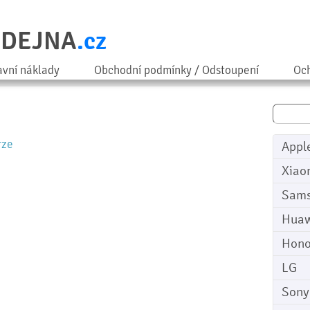
ODEJNA
.cz
avní náklady
Obchodní podmínky / Odstoupení
Och
rze
Appl
Xiao
Sam
Huaw
Hono
LG
Sony