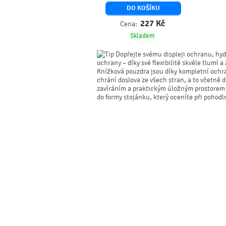
DO KOŠÍKU
227
Kč
Cena:
Skladem
Dopřejte svému displeji ochranu, hyd
ochrany – díky své flexibilitě skvěle tlumí a
Knížková pouzdra jsou díky kompletní ochr
chrání doslova ze všech stran, a to včetně
zavíráním a praktickým úložným prostorem p
do formy stojánku, který oceníte při pohodl