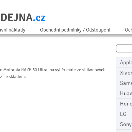
ODEJNA
.cz
avní náklady
Obchodní podmínky / Odstoupení
Och
Appl
on Motorola RAZR 60 Ultra, na výběr máte ze silikonových
Xiao
ží je skladem.
Sam
Huaw
Hono
LG
Sony