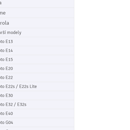
a
me
rola
arší modely
to E13
to E14
to E15
to E20
to E22
to E22s / E22s Lite
to E30
to E32 / E32s
to E40
to G04