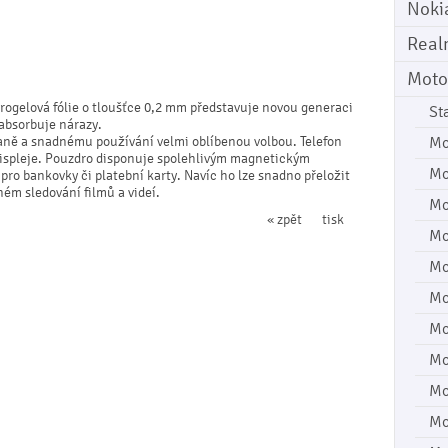
Noki
Real
Moto
rogelová fólie o tloušťce 0,2 mm představuje novou generaci
St
 absorbuje nárazy.
aně a snadnému používání velmi oblíbenou volbou. Telefon
Mo
 displeje. Pouzdro disponuje spolehlivým magnetickým
Mo
ro bankovky či platební karty. Navíc ho lze snadno přeložit
ném sledování filmů a videí.
Mo
« zpět
tisk
Mo
Mo
Mo
Mo
Mo
Mo
Mo