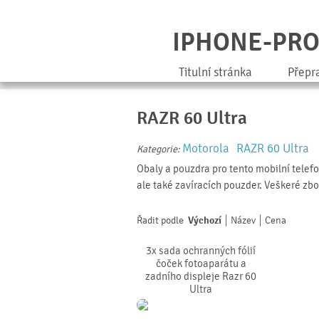
IPHONE-PR
Titulní stránka
Přepr
RAZR 60 Ultra
Motorola
RAZR 60 Ultra
Kategorie:
Obaly a pouzdra pro tento mobilní telef
ale také zavíracích pouzder. Veškeré zbo
Řadit podle
Výchozí
Název
Cena
3x sada ochranných fólií
čoček fotoaparátu a
zadního displeje Razr 60
Ultra