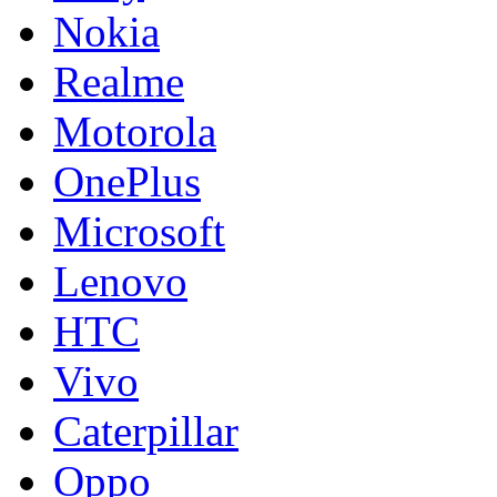
Nokia
Realme
Motorola
OnePlus
Microsoft
Lenovo
HTC
Vivo
Caterpillar
Oppo