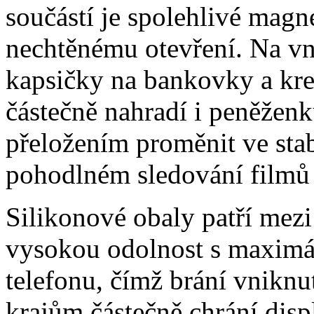
součástí je spolehlivé magne
nechtěnému otevření. Na vni
kapsičky na bankovky a kre
částečně nahradí i peněžen
přeložením proměnit ve stabi
pohodlném sledování filmů 
Silikonové obaly patří mezi
vysokou odolnost s maximál
telefonu, čímž brání vniknut
krajům částečně chrání disp