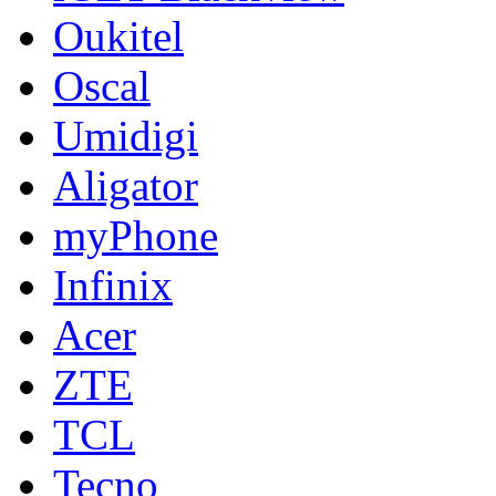
Oukitel
Oscal
Umidigi
Aligator
myPhone
Infinix
Acer
ZTE
TCL
Tecno