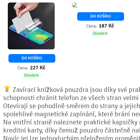
DO KOŠÍKU
187
Kč
Cena:
Skladem
DO KOŠÍKU
227
Kč
Cena:
Skladem
Zavírací knížková pouzdra jsou díky své prak
schopnosti chránit telefon ze všech stran velmi
Otevírají se pohodlně směrem do strany a jejich
spolehlivé magnetické zapínání, které brání n
Na vnitřní straně naleznete praktické kapsičky
kreditní karty, díky čemuž pouzdro částečně na
Navíc jej lze jednoduchým přeložením proměnit 