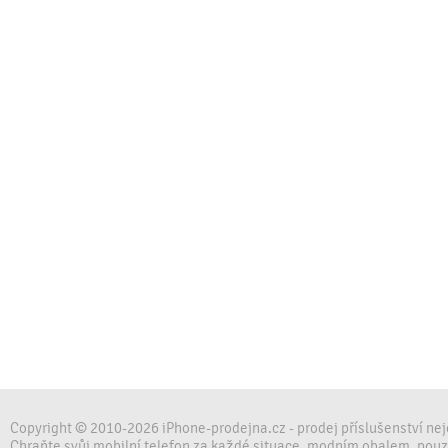
Copyright © 2010-2026 iPhone-prodejna.cz - prodej příslušenství ne
Chraňte svůj mobilní telefon za každé situace, modním obalem, pou