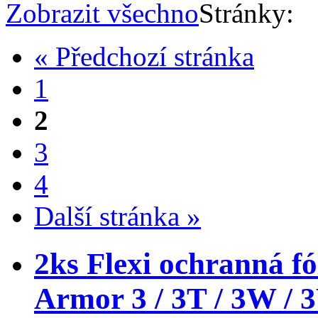
Zobrazit všechno
Stránky:
« Předchozí stránka
1
2
3
4
Další stránka »
2ks Flexi ochranná fó
Armor 3 / 3T / 3W /