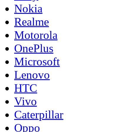
Nokia
Realme
Motorola
OnePlus
Microsoft
Lenovo
HTC
Vivo
Caterpillar
Oppo