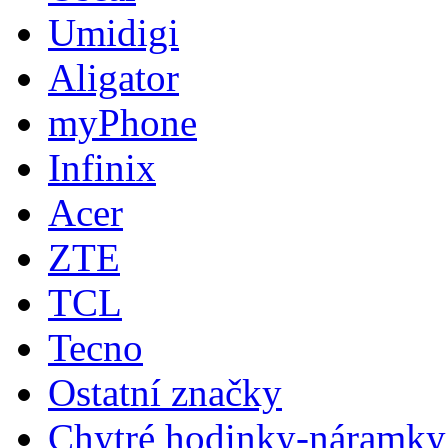
Umidigi
Aligator
myPhone
Infinix
Acer
ZTE
TCL
Tecno
Ostatní značky
Chytré hodinky-náramky