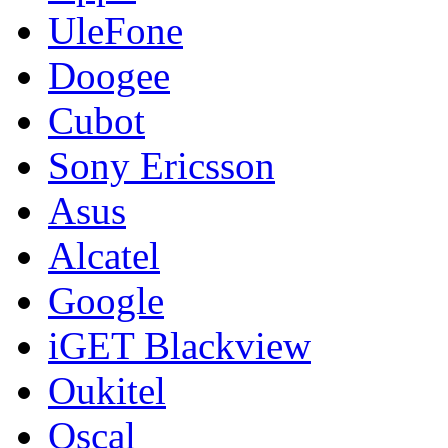
UleFone
Doogee
Cubot
Sony Ericsson
Asus
Alcatel
Google
iGET Blackview
Oukitel
Oscal