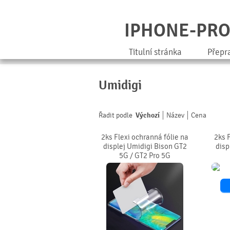
IPHONE-PR
Titulní stránka
Přepr
Umidigi
Řadit podle
Výchozí
Název
Cena
2ks Flexi ochranná fólie na
2ks 
displej Umidigi Bison GT2
disp
5G / GT2 Pro 5G