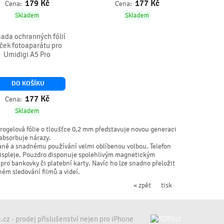
179
Kč
177
Kč
Cena:
Cena:
Skladem
Skladem
sada ochranných fólií
ček fotoaparátu pro
Umidigi A5 Pro
DO KOŠÍKU
177
Kč
Cena:
Skladem
rogelová fólie o tloušťce 0,2 mm představuje novou generaci
 absorbuje nárazy.
aně a snadnému používání velmi oblíbenou volbou. Telefon
 displeje. Pouzdro disponuje spolehlivým magnetickým
ro bankovky či platební karty. Navíc ho lze snadno přeložit
ném sledování filmů a videí.
« zpět
tisk
z - prodej příslušenství nejen pro iPhone