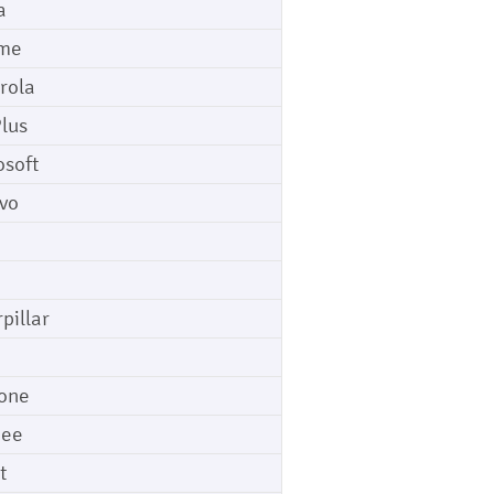
a
me
rola
lus
osoft
vo
pillar
o
one
gee
t