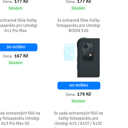
177
Kč
177
Kč
Cena:
Cena:
Skladem
Skladem
ochranná fólie čočky
3x ochranná fólie čočky
oaparátu pro Umidigi
fotoaparátu pro Umidigi
A11 Pro Max
BISON X20
DO KOŠÍKU
167
Kč
Cena:
Skladem
DO KOŠÍKU
179
Kč
Cena:
Skladem
da ochranných fólií na
3x sada ochranných fólií na
y fotoaparátu Umidigi
čočky fotoaparátu pro
A13 Pro Max 5G
Umidigi A15 / A15T / A15C