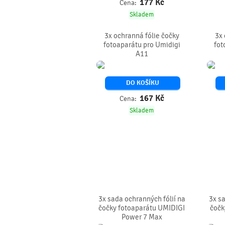
177
Kč
Cena:
Skladem
3x ochranná fólie čočky
3x 
fotoaparátu pro Umidigi
fot
A11
DO KOŠÍKU
167
Kč
Cena:
Skladem
3x sada ochranných fólií na
3x sa
čočky fotoaparátu UMIDIGI
čočk
Power 7 Max