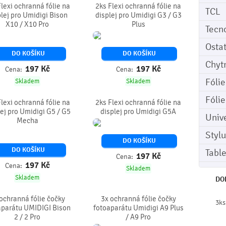
Flexi ochranná fólie na
2ks Flexi ochranná fólie na
TCL
lej pro Umidigi Bison
displej pro Umidigi G3 / G3
X10 / X10 Pro
Plus
Tecn
Osta
DO KOŠÍKU
DO KOŠÍKU
Chyt
197
Kč
197
Kč
Cena:
Cena:
Fóli
Skladem
Skladem
Fóli
Flexi ochranná fólie na
2ks Flexi ochranná fólie na
lej pro Umidigi G5 / G5
displej pro Umidigi G5A
Univ
Mecha
Stylu
DO KOŠÍKU
DO KOŠÍKU
Tabl
197
Kč
Cena:
197
Kč
Cena:
Skladem
Skladem
DO
ochranná fólie čočky
3x ochranná fólie čočky
3ks
aparátu UMIDIGI Bison
fotoaparátu Umidigi A9 Plus
2 / 2 Pro
/ A9 Pro