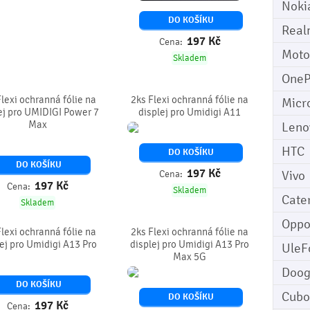
Noki
DO KOŠÍKU
Real
197
Kč
Cena:
Moto
Skladem
OneP
Flexi ochranná fólie na
2ks Flexi ochranná fólie na
Micr
ej pro UMIDIGI Power 7
displej pro Umidigi A11
Max
Leno
HTC
DO KOŠÍKU
DO KOŠÍKU
197
Kč
Vivo
Cena:
197
Kč
Cena:
Skladem
Cater
Skladem
Opp
Flexi ochranná fólie na
2ks Flexi ochranná fólie na
ej pro Umidigi A13 Pro
displej pro Umidigi A13 Pro
UleF
Max 5G
Doo
DO KOŠÍKU
Cubo
DO KOŠÍKU
197
Kč
Cena: