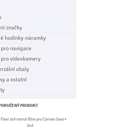
o
tní značky
ré hodinky-náramky
e pro navigace
e pro videokamery
erzální obaly
sy a ostatní
ety
PORUČENÝ PRODUKT
 Flexi ochranná fólie pro Carneo Gear+
2nd