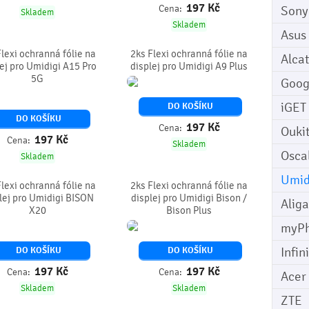
197
Kč
Cena:
Sony
Skladem
Skladem
Asus
Flexi ochranná fólie na
2ks Flexi ochranná fólie na
Alcat
ej pro Umidigi A15 Pro
displej pro Umidigi A9 Plus
5G
Goog
iGET
DO KOŠÍKU
DO KOŠÍKU
197
Kč
Cena:
Ouki
197
Kč
Cena:
Skladem
Osca
Skladem
Umid
Flexi ochranná fólie na
2ks Flexi ochranná fólie na
lej pro Umidigi BISON
displej pro Umidigi Bison /
Aliga
X20
Bison Plus
myP
Infin
DO KOŠÍKU
DO KOŠÍKU
197
Kč
197
Kč
Cena:
Cena:
Acer
Skladem
Skladem
ZTE