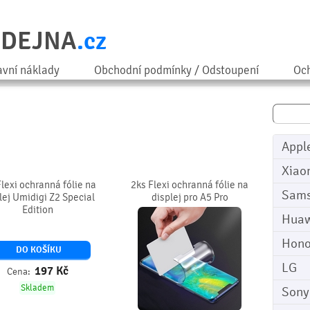
ODEJNA
.cz
avní náklady
Obchodní podmínky / Odstoupení
Och
Appl
Xiao
Flexi ochranná fólie na
2ks Flexi ochranná fólie na
Sam
lej Umidigi Z2 Special
displej pro A5 Pro
Edition
Huaw
Hono
DO KOŠÍKU
LG
197
Kč
Cena:
Skladem
Sony