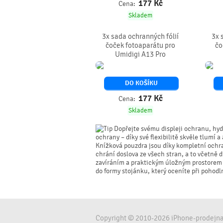
177
Kč
Cena:
Skladem
3x sada ochranných fólií
3x 
čoček fotoaparátu pro
čo
Umidigi A13 Pro
DO KOŠÍKU
177
Kč
Cena:
Skladem
Dopřejte svému displeji ochranu, hyd
ochrany – díky své flexibilitě skvěle tlumí a
Knížková pouzdra jsou díky kompletní ochr
chrání doslova ze všech stran, a to včetně
zavíráním a praktickým úložným prostorem p
do formy stojánku, který oceníte při pohodl
Copyright © 2010-2026 iPhone-prodejna.c