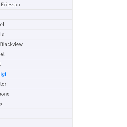
 Ericsson
el
le
 Blackview
tel
l
igi
tor
hone
ix