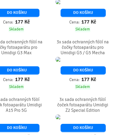
DO KOŠÍKU
DO KOŠÍKU
177
Kč
177
Kč
Cena:
Cena:
Skladem
Skladem
da ochranných fólií na
3x sada ochranných fólií na
čky fotoaparátu pro
čočky fotoaparátu pro
Umidigi G3 Max
Umidigi G5 / G5 Mecha
DO KOŠÍKU
DO KOŠÍKU
177
Kč
177
Kč
Cena:
Cena:
Skladem
Skladem
sada ochranných fólií
3x sada ochranných fólií
k fotoaparátu Umidigi
čoček fotoaparátu Umidigi
A15 Pro 5G
Z2 Special Edition
DO KOŠÍKU
DO KOŠÍKU