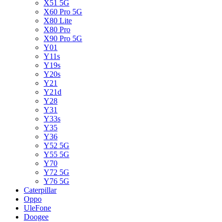
X51 5G
X60 Pro 5G
X80 Lite
X80 Pro
X90 Pro 5G
Y01
Y11s
Y19s
Y20s
Y21
Y21d
Y28
Y31
Y33s
Y35
Y36
Y52 5G
Y55 5G
Y70
Y72 5G
Y76 5G
Caterpillar
Oppo
UleFone
Doogee