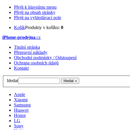
Přejít k hlavnímu menu
Přejít na obsah stránky
Přejít na vyhledávací pole
Košík
Produkty v košíku:
0
iPhone-prodejna
.cz
Titulní stránka
Přepravní náklady
Obchodní podmínky / Odstoupení
Ochrana osobních údajů
Kontakt
hledat
Apple
Xiaomi
Samsung
Huawei
Honor
LG
Sony