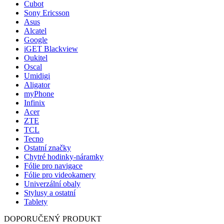
Cubot
Sony Ericsson
Asus
Alcatel
Google
iGET Blackview
Oukitel
Oscal
Umidigi
Aligator
myPhone
Infinix
Acer
ZTE
TCL
Tecno
Ostatní značky
Chytré hodinky-náramky
Fólie pro navigace
Fólie pro videokamery
Univerzální obaly
Stylusy a ostatní
Tablety
DOPORUČENÝ PRODUKT