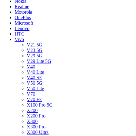
Nokia
Realme
Motorola
OnePlus
Microsoft
Lenovo
HTC
Vivo
V21 5G
V23 5G
V29 5G
V29 Lite 5G
V40
V40 Lite
V40 SE
V50 5G
V50 Lite
V70
V70 FE
X100 Pro 5G
X200
X200 Pro
X300
X300 Pro
X300 Ultra