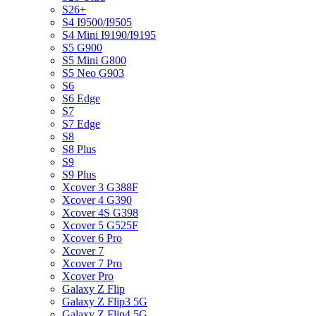
S26+
S4 I9500/I9505
S4 Mini I9190/I9195
S5 G900
S5 Mini G800
S5 Neo G903
S6
S6 Edge
S7
S7 Edge
S8
S8 Plus
S9
S9 Plus
Xcover 3 G388F
Xcover 4 G390
Xcover 4S G398
Xcover 5 G525F
Xcover 6 Pro
Xcover 7
Xcover 7 Pro
Xcover Pro
Galaxy Z Flip
Galaxy Z Flip3 5G
Galaxy Z Flip4 5G