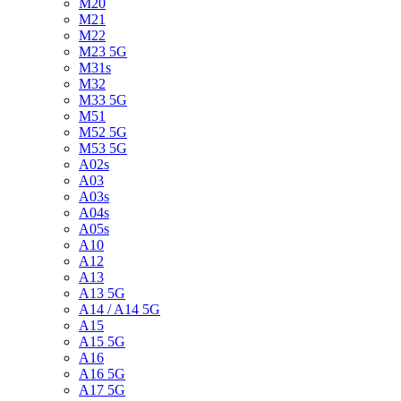
M20
M21
M22
M23 5G
M31s
M32
M33 5G
M51
M52 5G
M53 5G
A02s
A03
A03s
A04s
A05s
A10
A12
A13
A13 5G
A14 / A14 5G
A15
A15 5G
A16
A16 5G
A17 5G