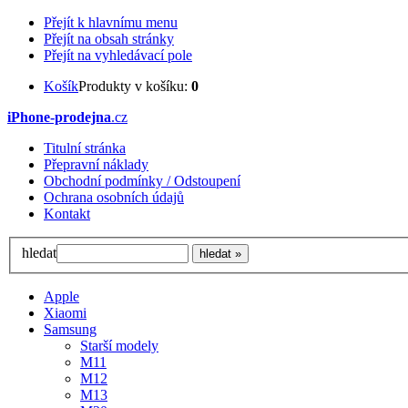
Přejít k hlavnímu menu
Přejít na obsah stránky
Přejít na vyhledávací pole
Košík
Produkty v košíku:
0
iPhone-prodejna
.cz
Titulní stránka
Přepravní náklady
Obchodní podmínky / Odstoupení
Ochrana osobních údajů
Kontakt
hledat
Apple
Xiaomi
Samsung
Starší modely
M11
M12
M13