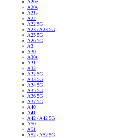
A20e
A20s
A21s
A22
A22 5G
A23 / A23 5G
A25 5G
A26 5G
A3
A30
A30s
A31
A32
A32 5G
A33 5G
A34 5G
A35 5G
A36 5G
A37 5G
A40
A41
A42 / A42 5G
A50
A51
A52 / A52 5G