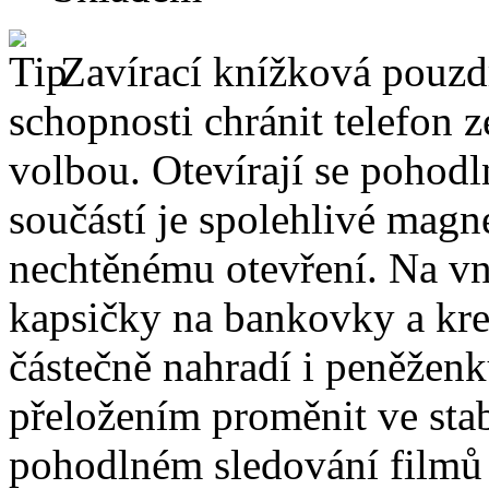
Zavírací knížková pouzdr
schopnosti chránit telefon 
volbou. Otevírají se pohodl
součástí je spolehlivé magne
nechtěnému otevření. Na vni
kapsičky na bankovky a kre
částečně nahradí i peněžen
přeložením proměnit ve stabi
pohodlném sledování filmů 