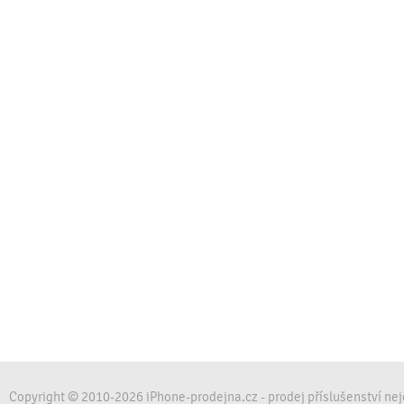
Copyright © 2010-2026 iPhone-prodejna.cz - prodej příslušenství ne