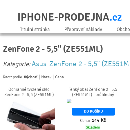
IPHONE-PRODEJNA
.cz
Titulní stránka
Přepravní náklady
Obcho
ZenFone 2 - 5,5" (ZE551ML)
Asus
ZenFone 2 - 5,5" (ZE551M
Kategorie:
Řadit podle
Výchozí
Název
Cena
Ochranné tvrzené sklo
Tenký obal ZenFone 2 - 5,5
ZenFone 2 - 5,5 (ZE551ML)
(ZE551ML) - průhledný
DO KOŠÍKU
144
Kč
Cena:
Skladem