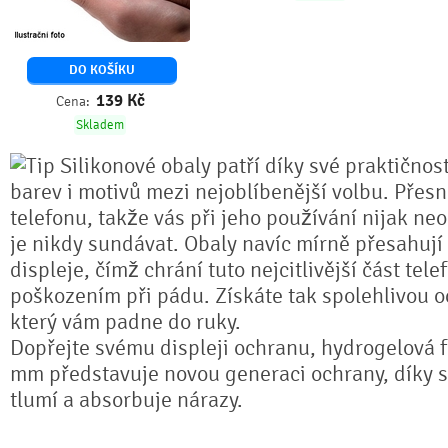
DO KOŠÍKU
139
Kč
Cena:
Skladem
Silikonové obaly patří díky své praktičnos
barev i motivů mezi nejoblíbenější volbu. Přesn
telefonu, takže vás při jeho používání nijak ne
je nikdy sundávat. Obaly navíc mírně přesahují
displeje, čímž chrání tuto nejcitlivější část tel
poškozením při pádu. Získáte tak spolehlivou 
který vám padne do ruky.
Dopřejte svému displeji ochranu, hydrogelová fó
mm představuje novou generaci ochrany, díky sv
tlumí a absorbuje nárazy.