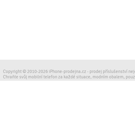
Copyright © 2010-2026 iPhone-prodejna.cz - prodej příslušenství ne
Chraňte svůj mobilní telefon za každé situace, modním obalem, pou