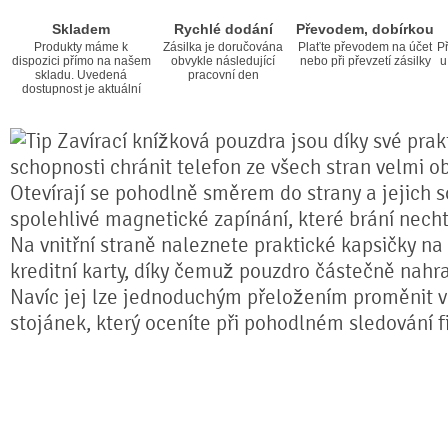
Skladem
Rychlé dodání
Převodem, dobírkou
Produkty máme k
Zásilka je doručována
Plaťte převodem na účet
Př
dispozici přímo na našem
obvykle následující
nebo při převzetí zásilky
u
skladu. Uvedená
pracovní den
dostupnost je aktuální
Zavírací knížková pouzdra jsou díky své prakt
schopnosti chránit telefon ze všech stran velmi o
Otevírají se pohodlně směrem do strany a jejich s
spolehlivé magnetické zapínání, které brání nech
Na vnitřní straně naleznete praktické kapsičky na
kreditní karty, díky čemuž pouzdro částečně nahr
Navíc jej lze jednoduchým přeložením proměnit ve
stojánek, který oceníte při pohodlném sledování fi