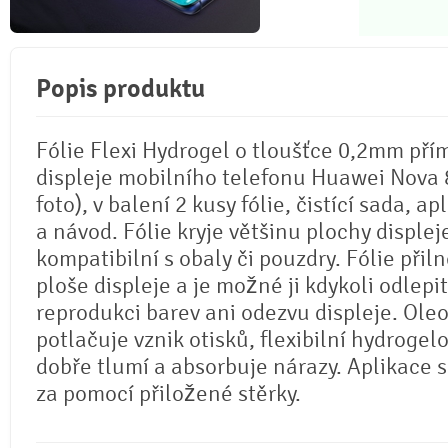
Popis produktu
Fólie Flexi Hydrogel o tloušťce 0,2mm pří
displeje mobilního telefonu Huawei Nova 8
foto), v balení 2 kusy fólie, čistící sada, ap
a návod. Fólie kryje většinu plochy displej
kompatibilní s obaly či pouzdry. Fólie přil
ploše displeje a je možné ji kdykoli odlepi
reprodukci barev ani odezvu displeje. Ole
potlačuje vznik otisků, flexibilní hydrogel
dobře tlumí a absorbuje nárazy. Aplikace 
za pomocí přiložené stěrky.