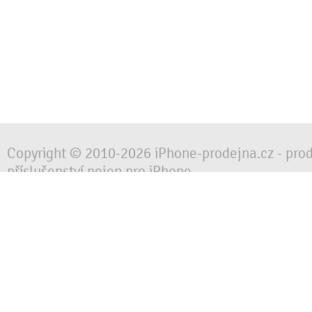
Copyright © 2010-2026 iPhone-prodejna.cz - pro
příslušenství nejen pro iPhone
Chraňte svůj mobilní telefon za každé situace, 
obalem, pouzdrem nebo krytem.