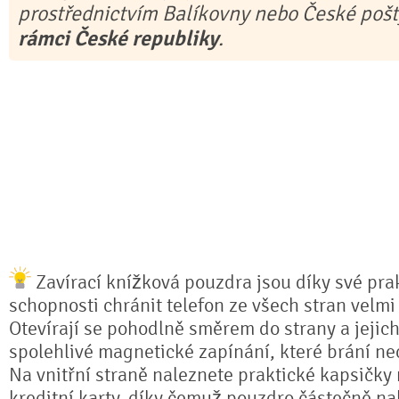
prostřednictvím Balíkovny nebo České poš
rámci České republiky
.
Zavírací knížková pouzdra jsou díky své prak
schopnosti chránit telefon ze všech stran velmi
Otevírají se pohodlně směrem do strany a jejich
spolehlivé magnetické zapínání, které brání n
Na vnitřní straně naleznete praktické kapsičky
kreditní karty, díky čemuž pouzdro částečně na