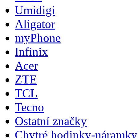
Umidigi
Aligator
myPhone
Infinix
Acer
ZTE
TCL
Tecno
Ostatní značky
Chytré hodinky-náramky