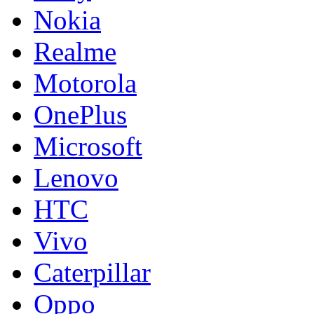
Nokia
Realme
Motorola
OnePlus
Microsoft
Lenovo
HTC
Vivo
Caterpillar
Oppo