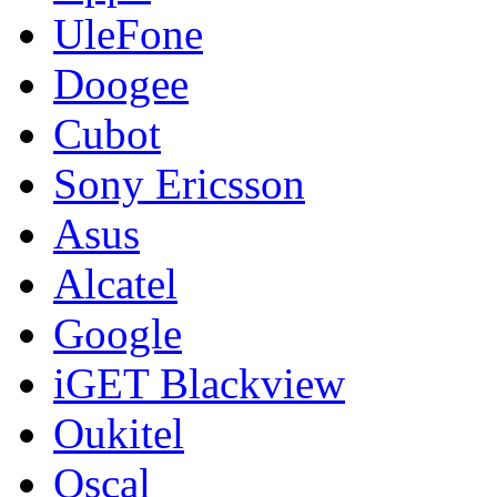
UleFone
Doogee
Cubot
Sony Ericsson
Asus
Alcatel
Google
iGET Blackview
Oukitel
Oscal