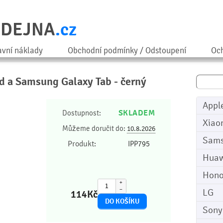
ODEJNA
.cz
avní náklady
Obchodní podmínky / Odstoupení
Och
ad a Samsung Galaxy Tab - černý
Appl
SKLADEM
Dostupnost:
Xiao
Můžeme doručit do:
10.8.2026
Sam
Produkt:
IPP795
Huaw
Hono
+
−
LG
114
Kč
Sony