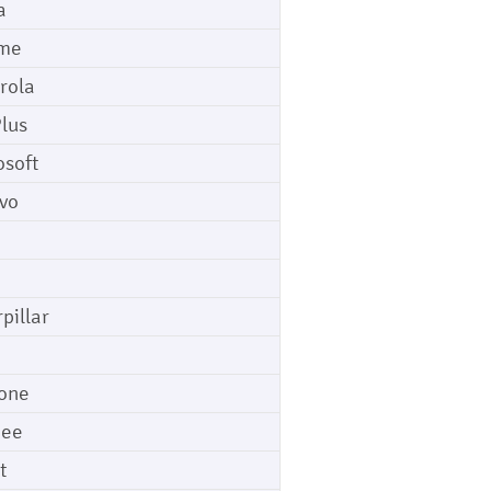
a
me
rola
lus
osoft
vo
pillar
o
one
gee
t