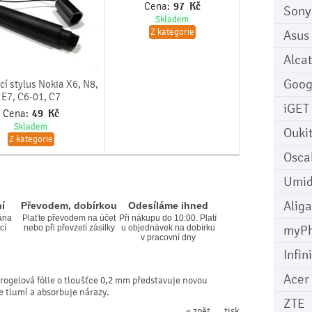
Cena:
97
Kč
Sony
Skladem
Z kategorie
Asus
Alcat
Goog
í stylus Nokia X6, N8,
E7, C6-01, C7
iGET
Cena:
49
Kč
Skladem
Ouki
Z kategorie
Osca
Umid
Aliga
í
Převodem, dobírkou
Odesíláme ihned
ána
Plaťte převodem na účet
Při nákupu do 10:00. Platí
myP
cí
nebo při převzetí zásilky
u objednávek na dobírku
v pracovní dny
Infin
Acer
rogelová fólie o tloušťce 0,2 mm představuje novou
le tlumí a absorbuje nárazy.
ZTE
« zpět
tisk