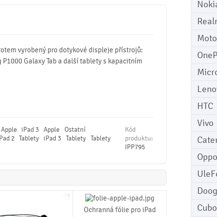
Noki
Real
Moto
rotem vyrobený pro dotykové displeje přístrojů:
OneP
g P1000 Galaxy Tab a další tablety s kapacitním
Micr
Leno
HTC
Vivo
Apple
iPad 3
Apple
Ostatní
Kód
Pad 2
Tablety
iPad 3
Tablety
Tablety
produktu:
Cater
IPP795
Opp
UleF
Doo
Cubo
Ochranná fólie pro iPad