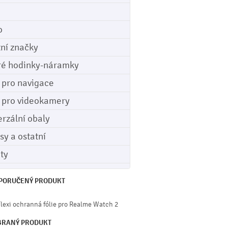
o
tní značky
ré hodinky-náramky
e pro navigace
e pro videokamery
erzální obaly
sy a ostatní
ety
PORUČENÝ PRODUKT
Flexi ochranná fólie pro Realme Watch 2
BRANÝ PRODUKT