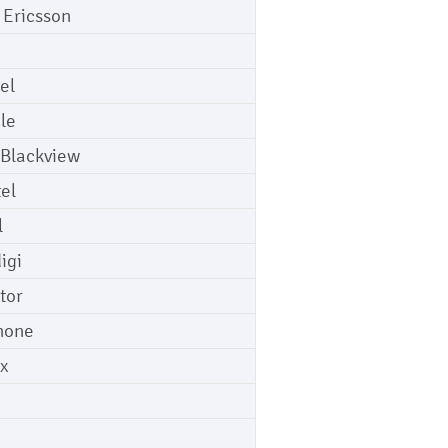
 Ericsson
el
le
 Blackview
tel
l
igi
tor
hone
ix