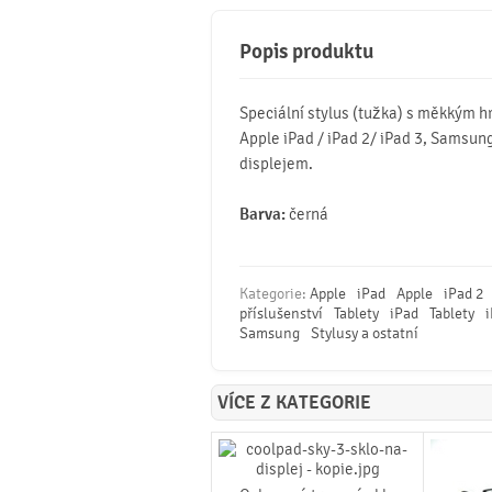
Popis produktu
Speciální stylus (tužka) s měkkým h
Apple iPad / iPad 2/ iPad 3, Samsun
displejem.
Barva:
černá
Kategorie:
Apple
iPad
Apple
iPad 2
příslušenství
Tablety
iPad
Tablety
i
Samsung
Stylusy a ostatní
VÍCE Z KATEGORIE