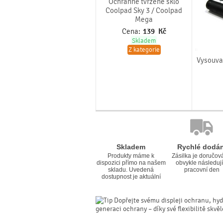
Ochranné tvrzené sklo
Coolpad Sky 3 / Coolpad
Mega
Cena:
139
Kč
Skladem
Z kategorie
Vysouvac
Skladem
Rychlé dodán
Produkty máme k
Zásilka je doručov
dispozici přímo na našem
obvykle následují
skladu. Uvedená
pracovní den
dostupnost je aktuální
Dopřejte svému displeji ochranu, hyd
generaci ochrany – díky své flexibilitě skvě