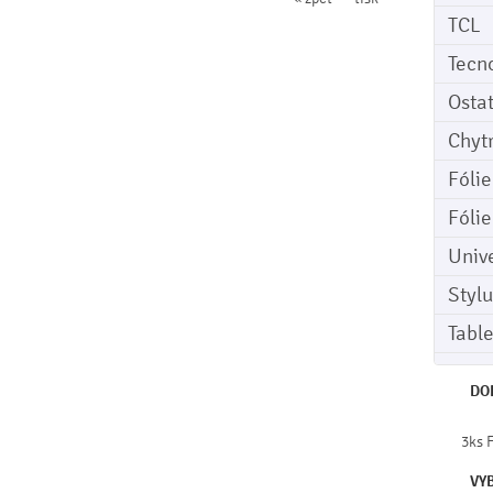
TCL
Tecn
Osta
Chyt
Fóli
Fóli
Univ
Stylu
Tabl
DO
3ks 
VY