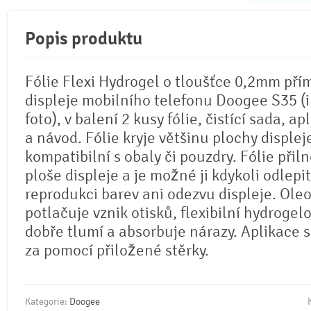
Popis produktu
Fólie Flexi Hydrogel o tloušťce 0,2mm pří
displeje mobilního telefonu Doogee S35 (i
foto), v balení 2 kusy fólie, čistící sada, ap
a návod. Fólie kryje většinu plochy displej
kompatibilní s obaly či pouzdry. Fólie přil
ploše displeje a je možné ji kdykoli odlepi
reprodukci barev ani odezvu displeje. Ole
potlačuje vznik otisků, flexibilní hydrogel
dobře tlumí a absorbuje nárazy. Aplikace 
za pomocí přiložené stěrky.
Kategorie:
Doogee