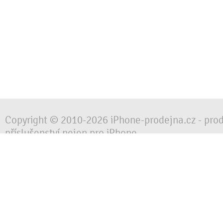
Copyright © 2010-2026 iPhone-prodejna.cz - pro
příslušenství nejen pro iPhone
Chraňte svůj mobilní telefon za každé situace, 
obalem, pouzdrem nebo krytem.