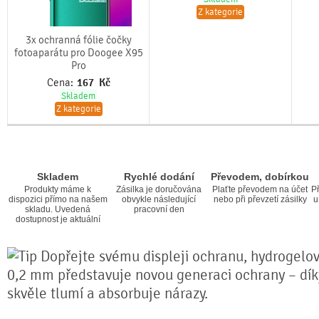
Z kategorie
3x ochranná fólie čočky
fotoaparátu pro Doogee X95
Pro
Cena:
167
Kč
Skladem
Z kategorie
Skladem
Rychlé dodání
Převodem, dobírkou
Produkty máme k
Zásilka je doručována
Plaťte převodem na účet
Př
dispozici přímo na našem
obvykle následující
nebo při převzetí zásilky
u
skladu. Uvedená
pracovní den
dostupnost je aktuální
Dopřejte svému displeji ochranu, hydrogelová
0,2 mm představuje novou generaci ochrany – díky 
skvěle tlumí a absorbuje nárazy.