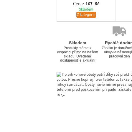
Cena:
167
Kč
Skladem
Z kategorie
Skladem
Rychlé dodán
Produkty máme k
Zásilka je doručov
dispozici přímo na našem
obvykle následují
skladu. Uvedená
pracovní den
dostupnost je aktuální
Silikonové obaly patří díky své prakti
volbu. Přesně kopírují tvar telefonu, takže 
nikdy sundávat. Obaly navíc mírně přesahují 
telefonu před poškozením při pádu. Získáte
ruky.