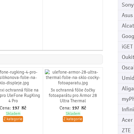
Sony
Asus
Alcat
Goog
iGET
Ouki
Osca
Umid
Aliga
exi ochranná fólie na
3x ochranná fólie čočky
 pro UleFone RugKing
fotoaparátu pro Armor 28
myP
4 Pro
Ultra Thermal
Cena:
197
Kč
Cena:
197
Kč
Infin
Skladem
Skladem
Acer
Z kategorie
Z kategorie
ZTE