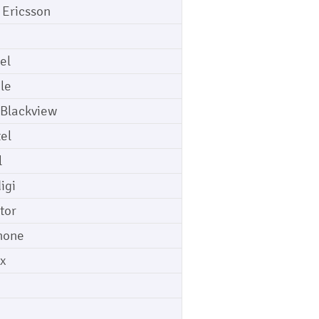
 Ericsson
el
le
 Blackview
tel
l
igi
tor
hone
ix