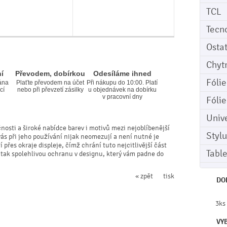
TCL
Tecn
Osta
Chyt
í
Převodem, dobírkou
Odesíláme ihned
Fóli
ána
Plaťte převodem na účet
Při nákupu do 10:00. Platí
cí
nebo při převzetí zásilky
u objednávek na dobírku
v pracovní dny
Fóli
Univ
čnosti a široké nabídce barev i motivů mezi nejoblíbenější
Stylu
vás při jeho používání nijak neomezují a není nutné je
přes okraje displeje, čímž chrání tuto nejcitlivější část
Tabl
 tak spolehlivou ochranu v designu, který vám padne do
« zpět
tisk
DO
3ks
VY