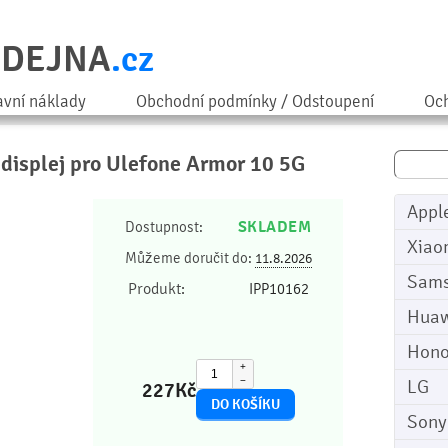
ODEJNA
.cz
avní náklady
Obchodní podmínky / Odstoupení
Och
a displej pro Ulefone Armor 10 5G
Appl
SKLADEM
Dostupnost:
Xiao
Můžeme doručit do:
11.8.2026
Sam
Produkt:
IPP10162
Huaw
Hono
+
−
LG
227
Kč
Sony