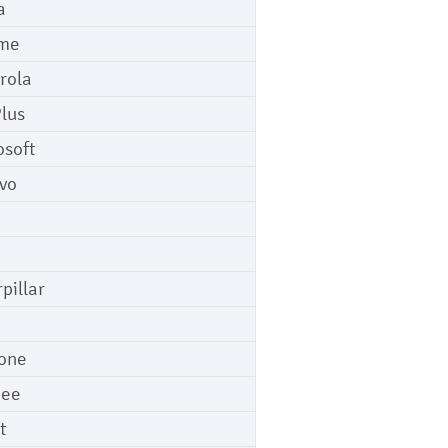
a
me
rola
lus
osoft
vo
pillar
o
one
gee
t