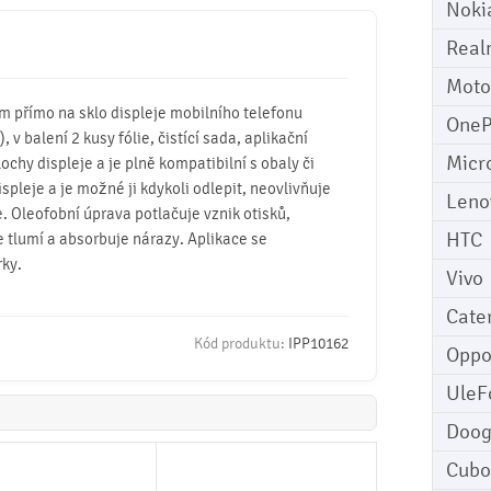
Noki
Real
Moto
mm přímo na sklo displeje mobilního telefonu
OneP
 v balení 2 kusy fólie, čistící sada, aplikační
Micr
lochy displeje a je plně kompatibilní s obaly či
ispleje a je možné ji kdykoli odlepit, neovlivňuje
Leno
. Oleofobní úprava potlačuje vznik otisků,
HTC
e tlumí a absorbuje nárazy. Aplikace se
rky.
Vivo
Cater
Kód produktu:
IPP10162
Opp
UleF
Doo
Cubo