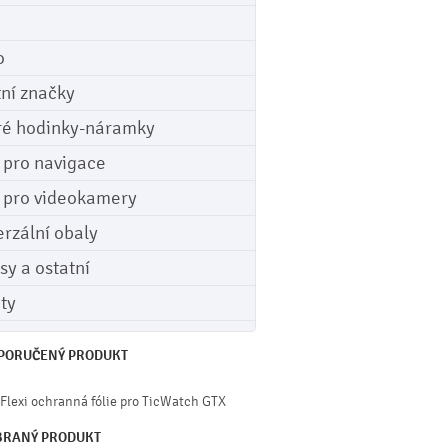
o
tní značky
ré hodinky-náramky
e pro navigace
e pro videokamery
erzální obaly
sy a ostatní
ety
PORUČENÝ PRODUKT
 Flexi ochranná fólie pro TicWatch GTX
BRANÝ PRODUKT