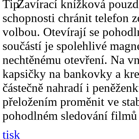
Zavírací knížková pouzdr
schopnosti chránit telefon 
volbou. Otevírají se pohodl
součástí je spolehlivé magne
nechtěnému otevření. Na vni
kapsičky na bankovky a kre
částečně nahradí i peněžen
přeložením proměnit ve stabi
pohodlném sledování filmů 
tisk