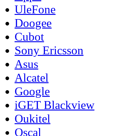
UleFone
Doogee
Cubot
Sony Ericsson
Asus
Alcatel
Google
iGET Blackview
Oukitel
Oscal