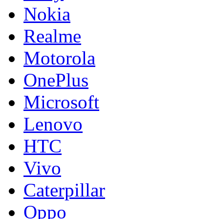
Nokia
Realme
Motorola
OnePlus
Microsoft
Lenovo
HTC
Vivo
Caterpillar
Oppo