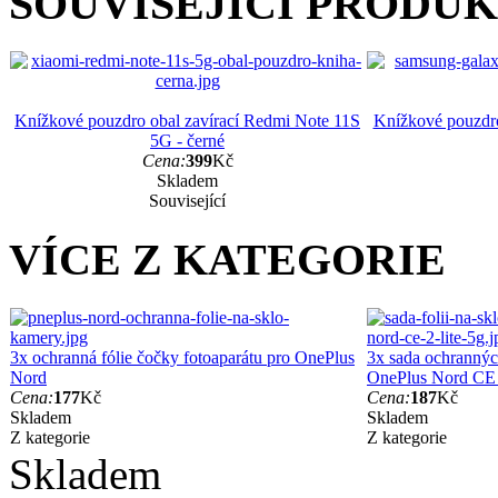
SOUVISEJÍCÍ PRODU
Knížkové pouzdro obal zavírací Redmi Note 11S
Knížkové pouzdro
5G - černé
Cena:
399
Kč
Skladem
Související
VÍCE Z KATEGORIE
3x ochranná fólie čočky fotoaparátu pro OnePlus
3x sada ochranných
Nord
OnePlus Nord CE 
Cena:
177
Kč
Cena:
187
Kč
Skladem
Skladem
Z kategorie
Z kategorie
Skladem