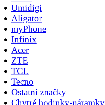
Umidigi
Aligator
myPhone
Infinix
Acer
ZTE
TCL
Tecno
Ostatní značky
Chytré hodinky-náramky