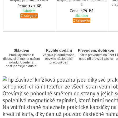
2
dis
Cena:
179
Kč
Cena:
179
Kč
Skladem
Z kategorie
Skladem
Z kategorie
Skladem
Rychlé dodání
Převodem, dobírkou
Produkty máme k
Zásilka je doručována
Plaťte převodem na účet
Př
dispozici přímo na našem
obvykle následující
nebo při převzetí zásilky
u
skladu. Uvedená
pracovní den
dostupnost je aktuální
Zavírací knížková pouzdra jsou díky své prakt
schopnosti chránit telefon ze všech stran velmi o
Otevírají se pohodlně směrem do strany a jejich s
spolehlivé magnetické zapínání, které brání nech
Na vnitřní straně naleznete praktické kapsičky na
kreditní karty, díky čemuž pouzdro částečně nahr