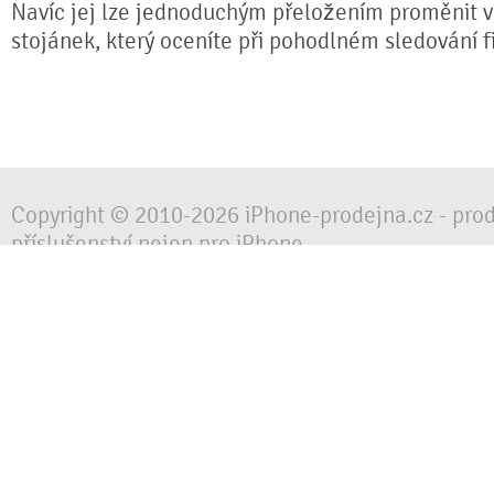
Navíc jej lze jednoduchým přeložením proměnit ve
stojánek, který oceníte při pohodlném sledování fi
Copyright © 2010-2026 iPhone-prodejna.cz - pro
příslušenství nejen pro iPhone
Chraňte svůj mobilní telefon za každé situace, 
obalem, pouzdrem nebo krytem.