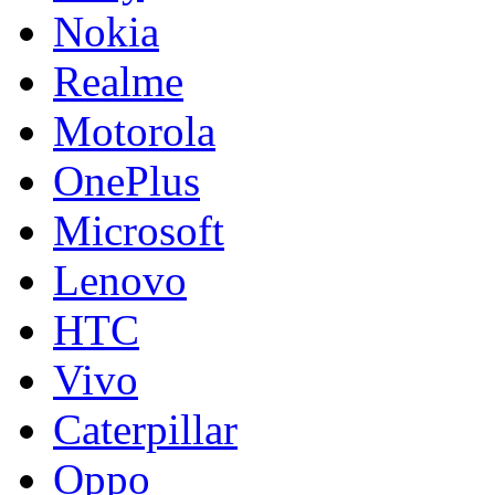
Nokia
Realme
Motorola
OnePlus
Microsoft
Lenovo
HTC
Vivo
Caterpillar
Oppo