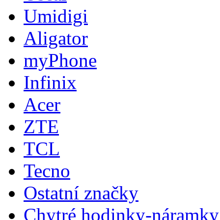
Umidigi
Aligator
myPhone
Infinix
Acer
ZTE
TCL
Tecno
Ostatní značky
Chytré hodinky-náramky