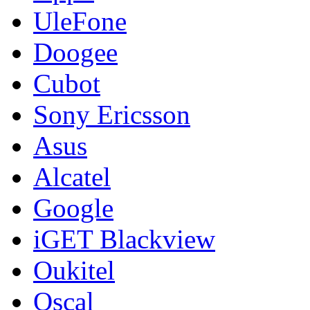
UleFone
Doogee
Cubot
Sony Ericsson
Asus
Alcatel
Google
iGET Blackview
Oukitel
Oscal