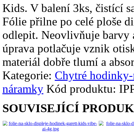
Kids. V balení 3ks, čistící s
Fólie přilne po celé ploše d
odlepit. Neovlivňuje barvy 
úprava potlačuje vznik otis
materiál dobře tlumí a abso
Kategorie:
Chytré hodinky
náramky
Kód produktu:
IP
SOUVISEJÍCÍ PRODU