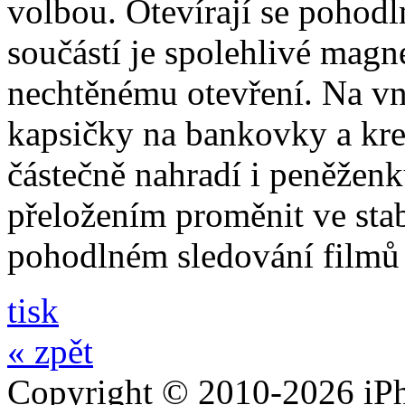
volbou. Otevírají se pohodl
součástí je spolehlivé magne
nechtěnému otevření. Na vni
kapsičky na bankovky a kre
částečně nahradí i peněžen
přeložením proměnit ve stabi
pohodlném sledování filmů 
tisk
« zpět
Copyright © 2010-2026 iPh