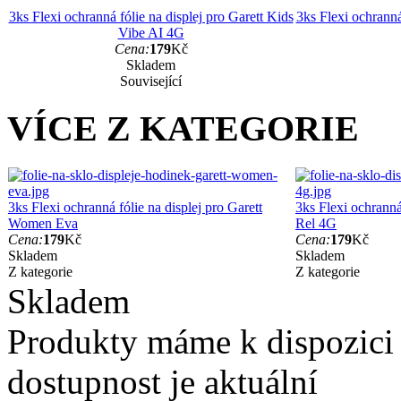
3ks Flexi ochranná fólie na displej pro Garett Kids
3ks Flexi ochranná
Vibe AI 4G
Cena:
179
Kč
Skladem
Související
VÍCE Z KATEGORIE
3ks Flexi ochranná fólie na displej pro Garett
3ks Flexi ochranná
Women Eva
Rel 4G
Cena:
179
Kč
Cena:
179
Kč
Skladem
Skladem
Z kategorie
Z kategorie
Skladem
Produkty máme k dispozici
dostupnost je aktuální