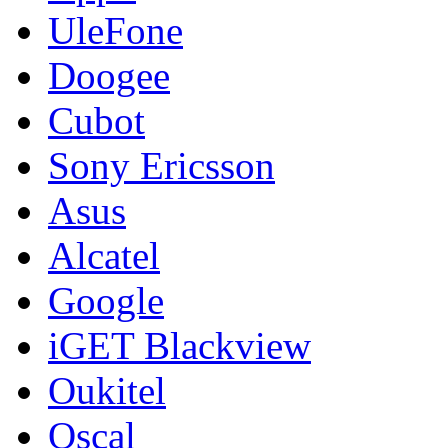
UleFone
Doogee
Cubot
Sony Ericsson
Asus
Alcatel
Google
iGET Blackview
Oukitel
Oscal