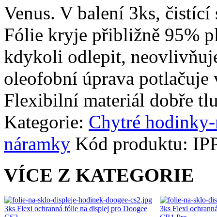
Venus. V balení 3ks, čistící
Fólie kryje přibližně 95% p
kdykoli odlepit, neovlivňuj
oleofobní úprava potlačuje 
Flexibilní materiál dobře tl
Kategorie:
Chytré hodinky
náramky
Kód produktu:
IP
VÍCE Z KATEGORIE
3ks Flexi ochranná fólie na displej pro Doogee
3ks Flexi ochranná