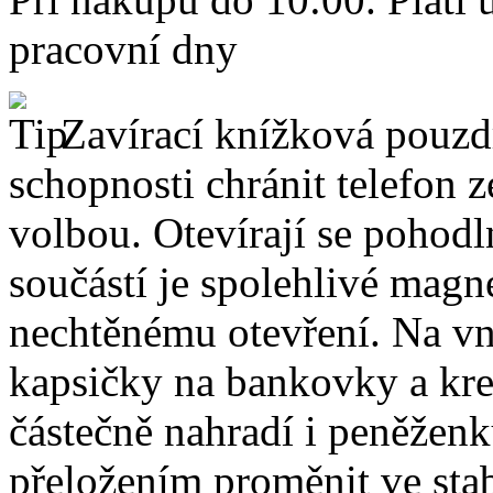
pracovní dny
Zavírací knížková pouzdr
schopnosti chránit telefon 
volbou. Otevírají se pohodl
součástí je spolehlivé magne
nechtěnému otevření. Na vni
kapsičky na bankovky a kre
částečně nahradí i peněžen
přeložením proměnit ve stabi