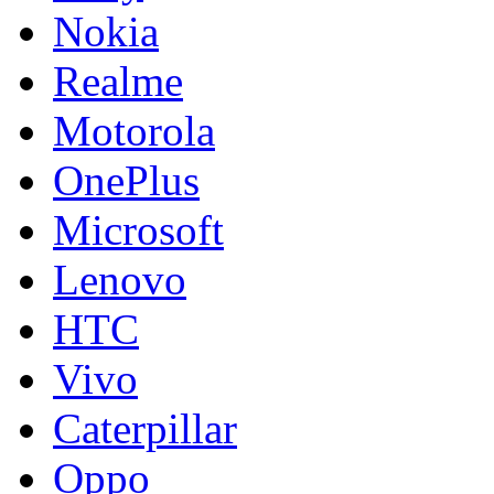
Nokia
Realme
Motorola
OnePlus
Microsoft
Lenovo
HTC
Vivo
Caterpillar
Oppo