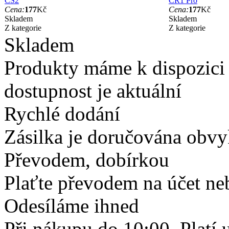
CS2
CR1 Pro
Cena:
177
Kč
Cena:
177
Kč
Skladem
Skladem
Z kategorie
Z kategorie
Skladem
Produkty máme k dispozici
dostupnost je aktuální
Rychlé dodání
Zásilka je doručována obvyk
Převodem, dobírkou
Plaťte převodem na účet neb
Odesíláme ihned
Při nákupu do 10:00. Platí