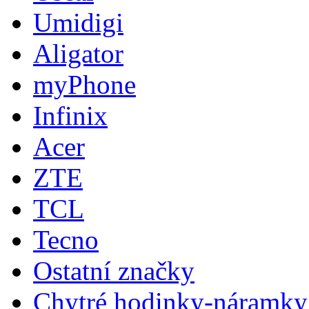
Umidigi
Aligator
myPhone
Infinix
Acer
ZTE
TCL
Tecno
Ostatní značky
Chytré hodinky-náramky