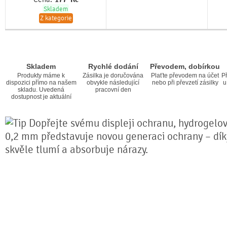
Skladem
Z kategorie
Skladem
Rychlé dodání
Převodem, dobírkou
Produkty máme k
Zásilka je doručována
Plaťte převodem na účet
Př
dispozici přímo na našem
obvykle následující
nebo při převzetí zásilky
u
skladu. Uvedená
pracovní den
dostupnost je aktuální
Dopřejte svému displeji ochranu, hydrogelová
0,2 mm představuje novou generaci ochrany – díky 
skvěle tlumí a absorbuje nárazy.