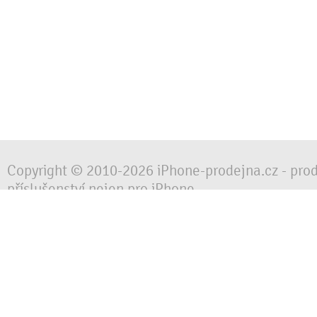
Copyright © 2010-2026 iPhone-prodejna.cz - pro
příslušenství nejen pro iPhone
Chraňte svůj mobilní telefon za každé situace, 
obalem, pouzdrem nebo krytem.