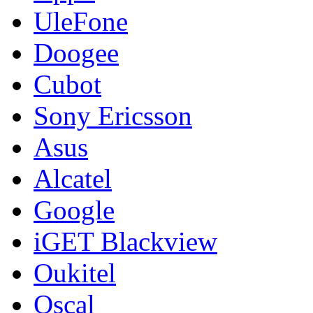
UleFone
Doogee
Cubot
Sony Ericsson
Asus
Alcatel
Google
iGET Blackview
Oukitel
Oscal