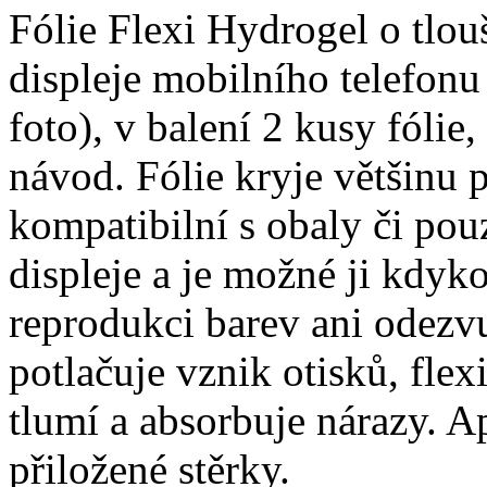
Fólie Flexi Hydrogel o tlo
displeje mobilního telefon
foto), v balení 2 kusy fólie, 
návod. Fólie kryje většinu p
kompatibilní s obaly či pouz
displeje a je možné ji kdyko
reprodukci barev ani odezvu
potlačuje vznik otisků, fle
tlumí a absorbuje nárazy. A
přiložené stěrky.