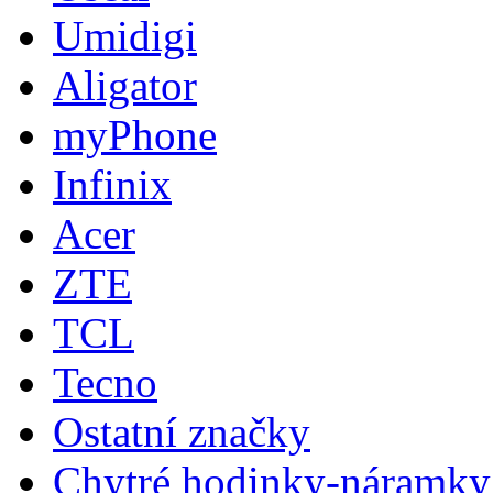
Umidigi
Aligator
myPhone
Infinix
Acer
ZTE
TCL
Tecno
Ostatní značky
Chytré hodinky-náramky