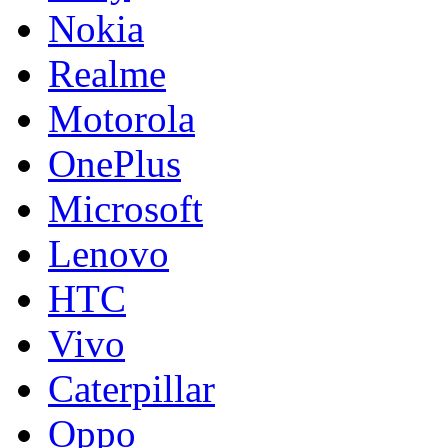
Nokia
Realme
Motorola
OnePlus
Microsoft
Lenovo
HTC
Vivo
Caterpillar
Oppo