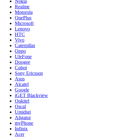
Nokia
Realme
Motorola
OnePlus
Microsoft
Lenovo
HTC
Vivo
Caterpillar
Oppo
UleFone
Doogee
Cubot
Sony Ericsson
Asus
Alcatel
Google
iGET Blackview
Oukitel
Oscal
Umidigi
Aligator
myPhone
Infinix
Acer