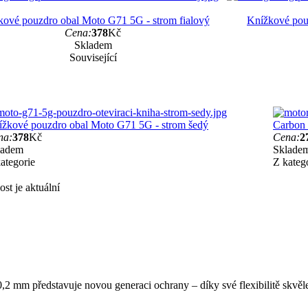
kové pouzdro obal Moto G71 5G - strom fialový
Knížkové pou
Cena:
378
Kč
Skladem
Související
ížkové pouzdro obal Moto G71 5G - strom šedý
Carbon 
na:
378
Kč
Cena:
2
ladem
Sklade
ategorie
Z kateg
st je aktuální
,2 mm představuje novou generaci ochrany – díky své flexibilitě skvěle