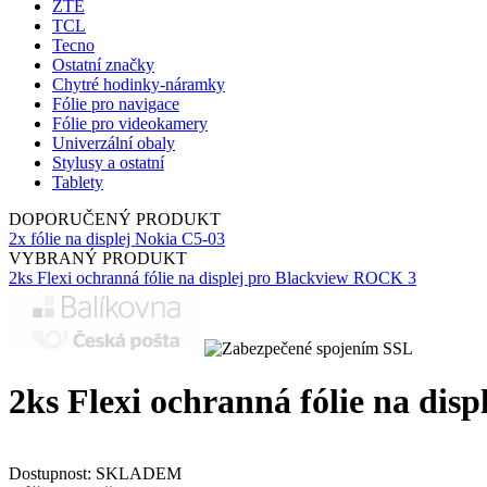
ZTE
TCL
Tecno
Ostatní značky
Chytré hodinky-náramky
Fólie pro navigace
Fólie pro videokamery
Univerzální obaly
Stylusy a ostatní
Tablety
DOPORUČENÝ PRODUKT
2x fólie na displej Nokia C5-03
VYBRANÝ PRODUKT
2ks Flexi ochranná fólie na displej pro Blackview ROCK 3
2ks Flexi ochranná fólie na dis
Dostupnost:
SKLADEM