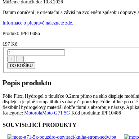
Můžeme doručit do:
10.8.2026
Datum doručení je orientační a závisí na zvoleném způsobu dopravy a
Informace o přepravě naleznete zde.
Produkt:
IPP10486
197
Kč
+
−
Popis produktu
Fólie Flexi Hydrogel o tloušťce 0,2mm přímo na sklo displeje mobilního
displeje a je plně kompatibilní s obaly či pouzdry. Fólie přilne po cel
flexibilní hydrogelový materiál dobře tlumí a absorbuje nárazy. Aplik
Kategorie:
Motorola
Moto G71 5G
Kód produktu:
IPP10486
SOUVISEJÍCÍ PRODUKTY