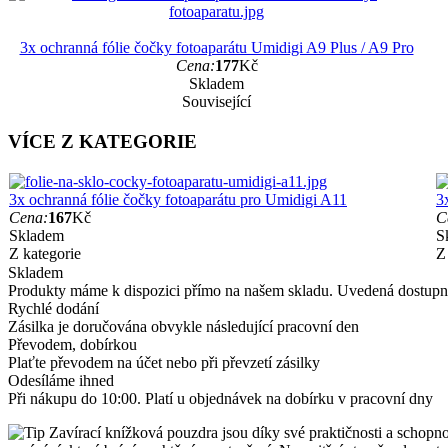
3x ochranná fólie čočky fotoaparátu Umidigi A9 Plus / A9 Pro
Cena:
177
Kč
Skladem
Související
VÍCE Z KATEGORIE
3x ochranná fólie čočky fotoaparátu pro Umidigi A11
3
Cena:
167
Kč
C
Skladem
S
Z kategorie
Z
Skladem
Produkty máme k dispozici přímo na našem skladu. Uvedená dostupno
Rychlé dodání
Zásilka je doručována obvykle následující pracovní den
Převodem, dobírkou
Plaťte převodem na účet nebo při převzetí zásilky
Odesíláme ihned
Při nákupu do 10:00. Platí u objednávek na dobírku v pracovní dny
Zavírací knížková pouzdra jsou díky své praktičnosti a schopnos