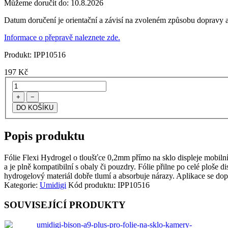
Můžeme doručit do:
10.8.2026
Datum doručení je orientační a závisí na zvoleném způsobu dopravy a
Informace o přepravě naleznete zde.
Produkt:
IPP10516
197
Kč
+
−
Popis produktu
Fólie Flexi Hydrogel o tloušťce 0,2mm přímo na sklo displeje mobilního 
a je plně kompatibilní s obaly či pouzdry. Fólie přilne po celé ploše d
hydrogelový materiál dobře tlumí a absorbuje nárazy. Aplikace se dop
Kategorie:
Umidigi
Kód produktu:
IPP10516
SOUVISEJÍCÍ PRODUKTY