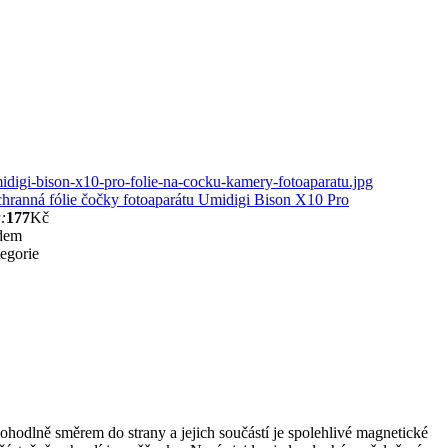
chranná fólie čočky fotoaparátu Umidigi Bison X10 Pro
:
177
Kč
dem
egorie
pohodlně směrem do strany a jejich součástí je spolehlivé magnetické