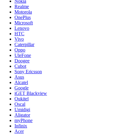
Nokia
Realme
Motorola
OnePlus
Microsoft
Lenovo
HTC
Vivo
Caterpillar
Oppo
UleFone
Doogee
Cubot
Sony Ericsson
Asus
Alcatel
Google
iGET Blackview
Oukitel
Oscal
Umidigi
Aligator
myPhone
Infinix
Acer