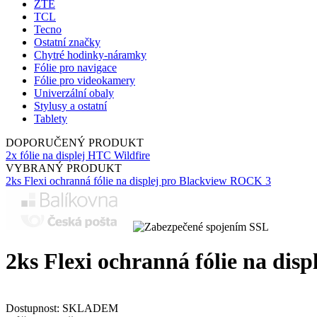
ZTE
TCL
Tecno
Ostatní značky
Chytré hodinky-náramky
Fólie pro navigace
Fólie pro videokamery
Univerzální obaly
Stylusy a ostatní
Tablety
DOPORUČENÝ PRODUKT
2x fólie na displej HTC Wildfire
VYBRANÝ PRODUKT
2ks Flexi ochranná fólie na displej pro Blackview ROCK 3
2ks Flexi ochranná fólie na disp
Dostupnost:
SKLADEM