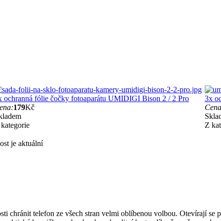
x ochranná fólie čočky fotoaparátu UMIDIGI Bison 2 / 2 Pro
3x o
ena:
179
Kč
Cena
kladem
Skla
 kategorie
Z kat
st je aktuální
ti chránit telefon ze všech stran velmi oblíbenou volbou. Otevírají se 