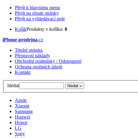
Přejít k hlavnímu menu
Přejít na obsah stránky
Přejít na vyhledávací pole
Košík
Produkty v košíku:
0
iPhone-prodejna
.cz
Titulní stránka
Přepravní náklady
Obchodní podmínky / Odstoupení
Ochrana osobních údajů
Kontakt
hledat
Apple
Xiaomi
Samsung
Huawei
Honor
LG
Sony