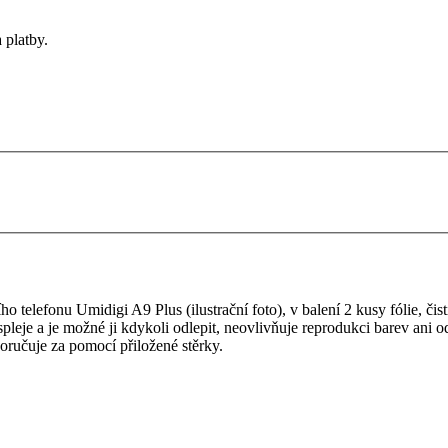
 platby.
telefonu Umidigi A9 Plus (ilustrační foto), v balení 2 kusy fólie, čistí
ispleje a je možné ji kdykoli odlepit, neovlivňuje reprodukci barev ani o
oručuje za pomocí přiložené stěrky.