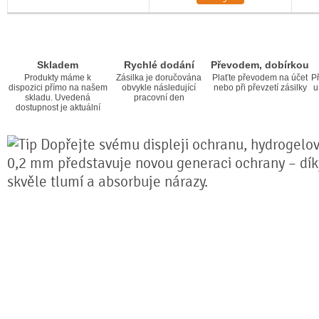
Skladem
Rychlé dodání
Převodem, dobírkou
Produkty máme k
Zásilka je doručována
Plaťte převodem na účet
Př
dispozici přímo na našem
obvykle následující
nebo při převzetí zásilky
u
skladu. Uvedená
pracovní den
dostupnost je aktuální
Dopřejte svému displeji ochranu, hydrogelová
0,2 mm představuje novou generaci ochrany – díky 
skvěle tlumí a absorbuje nárazy.