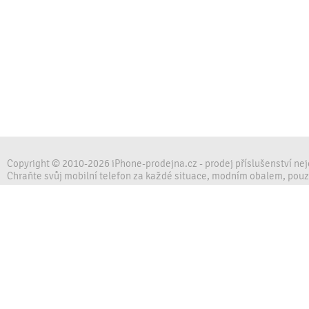
Copyright © 2010-2026 iPhone-prodejna.cz - prodej příslušenství ne
Chraňte svůj mobilní telefon za každé situace, modním obalem, pou