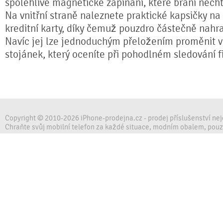
spolehlivé magnetické zapínání, které brání nech
Na vnitřní straně naleznete praktické kapsičky na
kreditní karty, díky čemuž pouzdro částečně nahr
Navíc jej lze jednoduchým přeložením proměnit ve
stojánek, který oceníte při pohodlném sledování fi
Copyright © 2010-2026 iPhone-prodejna.cz - prodej příslušenství ne
Chraňte svůj mobilní telefon za každé situace, modním obalem, pou