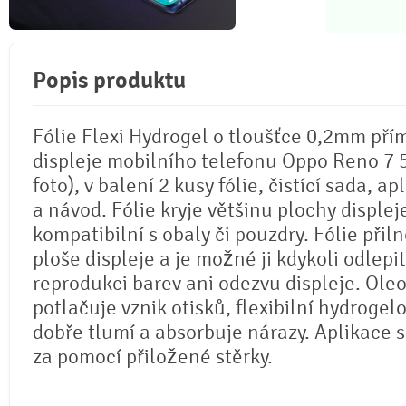
Popis produktu
Fólie Flexi Hydrogel o tloušťce 0,2mm pří
displeje mobilního telefonu Oppo Reno 7 5
foto), v balení 2 kusy fólie, čistící sada, ap
a návod. Fólie kryje většinu plochy displej
kompatibilní s obaly či pouzdry. Fólie přil
ploše displeje a je možné ji kdykoli odlepi
reprodukci barev ani odezvu displeje. Ole
potlačuje vznik otisků, flexibilní hydrogel
dobře tlumí a absorbuje nárazy. Aplikace 
za pomocí přiložené stěrky.