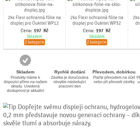
2ks Flexi ochranná fólie na
2ks Flexi ochranná fólie na
2ks
displej pro Oukitel WP12
displej pro Oukitel WP32
di
Cena:
197
Kč
Cena:
197
Kč
Skladem
Skladem
Z kategorie
Z kategorie
Skladem
Rychlé dodání
Převodem, dobírkou
Produkty máme k
Zásilka je doručována
Plaťte převodem na účet
Př
dispozici přímo na našem
obvykle následující
nebo při převzetí zásilky
u
skladu. Uvedená
pracovní den
dostupnost je aktuální
Dopřejte svému displeji ochranu, hydrogelová
0,2 mm představuje novou generaci ochrany – díky 
skvěle tlumí a absorbuje nárazy.