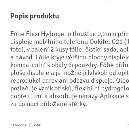
Popis produktu
Fólie Flexi Hydrogel o tloušťce 0,2mm pří
displeje mobilního telefonu Oukitel C21 (i
foto), v balení 2 kusy fólie, čistící sada, ap
a návod. Fólie kryje většinu plochy displej
kompatibilní s obaly či pouzdry. Fólie přil
ploše displeje a je možné ji kdykoli odlepi
reprodukci barev ani odezvu displeje. Ole
potlačuje vznik otisků, flexibilní hydrogel
dobře tlumí a absorbuje nárazy. Aplikace 
za pomocí přiložené stěrky.
Kategorie:
Oukitel