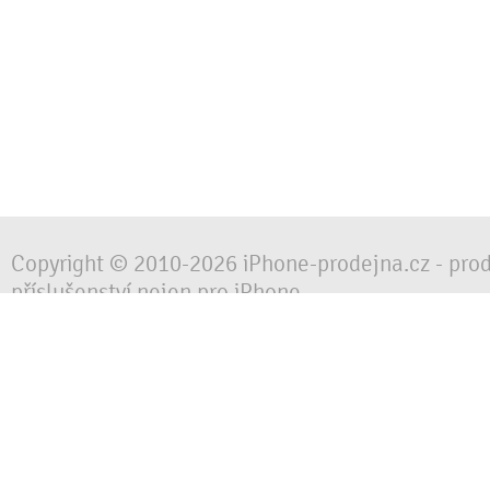
Copyright © 2010-2026 iPhone-prodejna.cz - pro
příslušenství nejen pro iPhone
Chraňte svůj mobilní telefon za každé situace, 
obalem, pouzdrem nebo krytem.