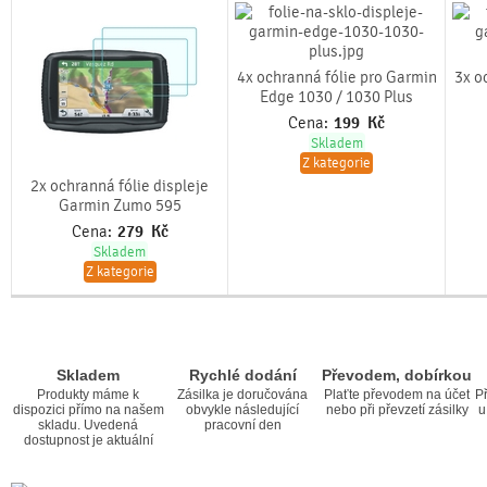
4x ochranná fólie pro Garmin
3x o
Edge 1030 / 1030 Plus
Cena:
199
Kč
Skladem
Z kategorie
2x ochranná fólie displeje
Garmin Zumo 595
Cena:
279
Kč
Skladem
Z kategorie
Skladem
Rychlé dodání
Převodem, dobírkou
Produkty máme k
Zásilka je doručována
Plaťte převodem na účet
Př
dispozici přímo na našem
obvykle následující
nebo při převzetí zásilky
u
skladu. Uvedená
pracovní den
dostupnost je aktuální