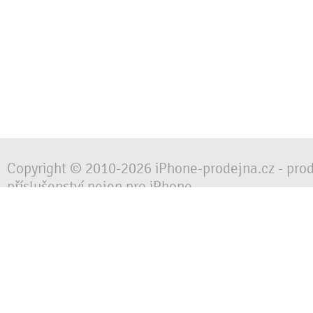
Copyright © 2010-2026 iPhone-prodejna.cz - pro
příslušenství nejen pro iPhone
Chraňte svůj mobilní telefon za každé situace, 
obalem, pouzdrem nebo krytem.