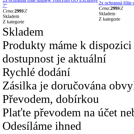
2x ochranná fólie displeje TomTom GO Exclusive
2x ochranná fólie 
7"
Cena:
299
Kč
Cena:
299
Kč
Skladem
Skladem
Z kategorie
Z kategorie
Skladem
Produkty máme k dispozici
dostupnost je aktuální
Rychlé dodání
Zásilka je doručována obvyk
Převodem, dobírkou
Plaťte převodem na účet neb
Odesíláme ihned