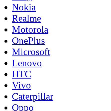
Nokia
Realme
Motorola
OnePlus
Microsoft
Lenovo
HTC
Vivo
Caterpillar
Oppo