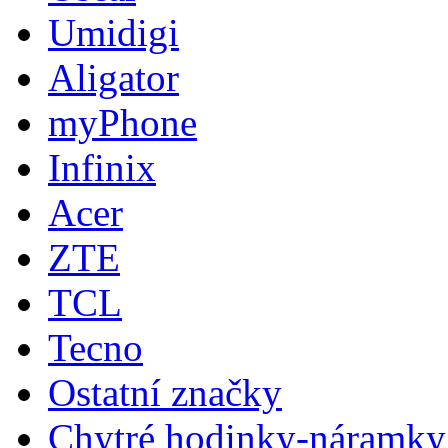
Umidigi
Aligator
myPhone
Infinix
Acer
ZTE
TCL
Tecno
Ostatní značky
Chytré hodinky-náramky