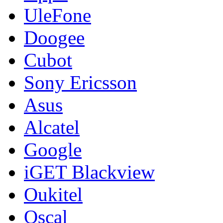
UleFone
Doogee
Cubot
Sony Ericsson
Asus
Alcatel
Google
iGET Blackview
Oukitel
Oscal