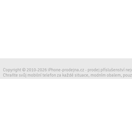
Copyright © 2010-2026 iPhone-prodejna.cz - prodej příslušenství ne
Chraňte svůj mobilní telefon za každé situace, modním obalem, pou