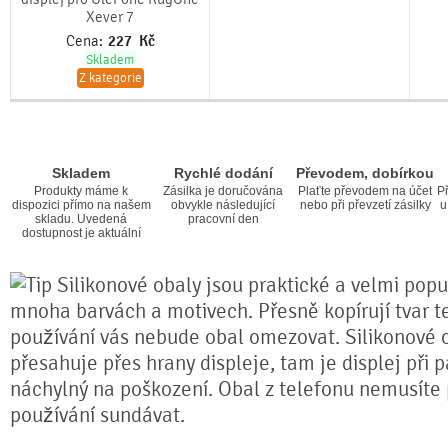
Xever 7
Cena:
227
Kč
Skladem
Z kategorie
Skladem
Rychlé dodání
Převodem, dobírkou
Produkty máme k
Zásilka je doručována
Plaťte převodem na účet
Př
dispozici přímo na našem
obvykle následující
nebo při převzetí zásilky
u
skladu. Uvedená
pracovní den
dostupnost je aktuální
Silikonové obaly jsou praktické a velmi popul
mnoha barvách a motivech. Přesně kopírují tvar te
používání vás nebude obal omezovat. Silikonové 
přesahuje přes hrany displeje, tam je displej při 
náchylný na poškození. Obal z telefonu nemusíte
používání sundávat.