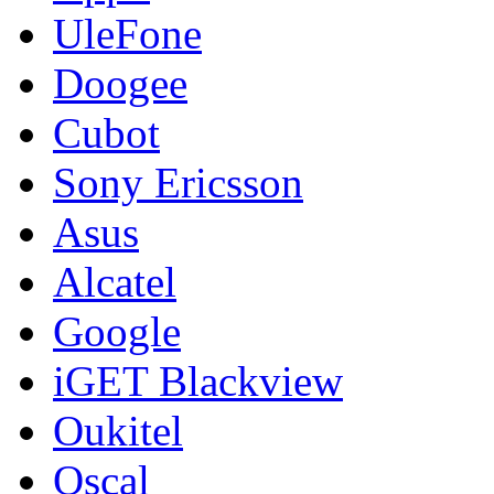
UleFone
Doogee
Cubot
Sony Ericsson
Asus
Alcatel
Google
iGET Blackview
Oukitel
Oscal