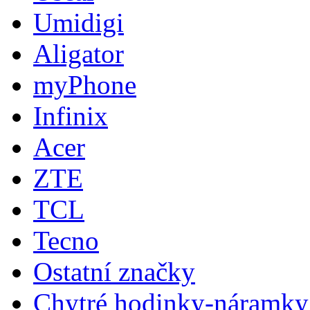
Umidigi
Aligator
myPhone
Infinix
Acer
ZTE
TCL
Tecno
Ostatní značky
Chytré hodinky-náramky