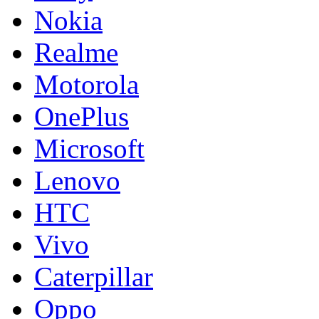
Nokia
Realme
Motorola
OnePlus
Microsoft
Lenovo
HTC
Vivo
Caterpillar
Oppo