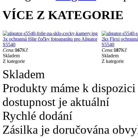
VÍCE Z KATEGORIE
3x ochranná fólie čočky fotoaparátu pro Aligator
2ks Flexi ochranná 
S5540
S5540
Cena:
167
Kč
Cena:
187
Kč
Skladem
Skladem
Z kategorie
Z kategorie
Skladem
Produkty máme k dispozici
dostupnost je aktuální
Rychlé dodání
Zásilka je doručována obvyk