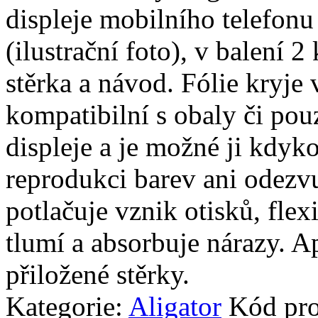
displeje mobilního telefon
(ilustrační foto), v balení 2 
stěrka a návod. Fólie kryje 
kompatibilní s obaly či pouz
displeje a je možné ji kdyko
reprodukci barev ani odezvu
potlačuje vznik otisků, fle
tlumí a absorbuje nárazy. A
přiložené stěrky.
Kategorie:
Aligator
Kód pr