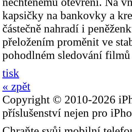
nechtěnému otevření. Na vni
kapsičky na bankovky a kre
částečně nahradí i peněžen
přeložením proměnit ve stabi
pohodlném sledování filmů 
tisk
« zpět
Copyright © 2010-2026 iPh
příslušenství nejen pro iPh
Chraňte svůj mobilní telef