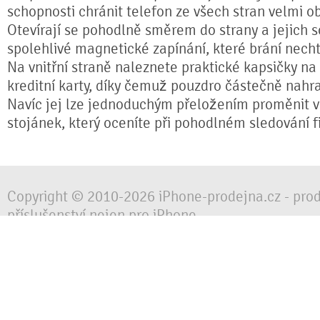
schopnosti chránit telefon ze všech stran velmi o
Otevírají se pohodlně směrem do strany a jejich s
spolehlivé magnetické zapínání, které brání nech
Na vnitřní straně naleznete praktické kapsičky na
kreditní karty, díky čemuž pouzdro částečně nahr
Navíc jej lze jednoduchým přeložením proměnit ve
stojánek, který oceníte při pohodlném sledování fi
Copyright © 2010-2026 iPhone-prodejna.cz - pro
příslušenství nejen pro iPhone
Chraňte svůj mobilní telefon za každé situace, 
obalem, pouzdrem nebo krytem.