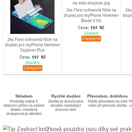
2ks Flexi ochranná fólie na
2ks
displej pro myPhone Hammer
disp
Blade V 5G
Cena:
197
Kč
Skladem
Z kategorie
2ks Flexi ochranná fólie na
displej pro myPhone Hammer
Explorer Plus
Cena:
197
Kč
Skladem
Z kategorie
Skladem
Rychlé dodání
Převodem, dobírkou
Produkty máme k
Zásilka je doručována
Plaťte převodem na účet
Př
dispozici přímo na našem
obvykle následující
nebo při převzetí zásilky
u
skladu. Uvedená
pracovní den
dostupnost je aktuální
Zavírací knížková pouzdra jsou díky své prakt