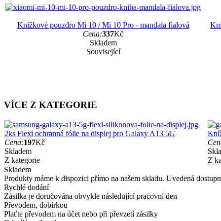
Knížkové pouzdro Mi 10 / Mi 10 Pro - mandala fialová
Kní
Cena:
337
Kč
Skladem
Související
VÍCE Z KATEGORIE
2ks Flexi ochranná fólie na displej pro Galaxy A13 5G
Kní
Cena:
197
Kč
Cen
Skladem
Skl
Z kategorie
Z ka
Skladem
Produkty máme k dispozici přímo na našem skladu. Uvedená dostupno
Rychlé dodání
Zásilka je doručována obvykle následující pracovní den
Převodem, dobírkou
Plaťte převodem na účet nebo při převzetí zásilky