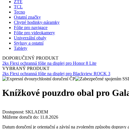
ZTE
TCL
Tecno
Ostatní značky
Chytré hodinky-náramky
Fólie pro navigace
Fólie pro videokamery
Univerzální obaly
Stylusy a ostatní
Tablety
DOPORUČENÝ PRODUKT
2ks Flexi ochranná fólie na displej pro Honor 8 Lite
VYBRANÝ PRODUKT
2ks Flexi ochranná fólie na displej pro Blackview ROCK 3
Knížkové pouzdro obal pro Gal
Dostupnost:
SKLADEM
Můžeme doručit do:
11.8.2026
Datum doručení je orientační a závisí na zvoleném způsobu dopravy a