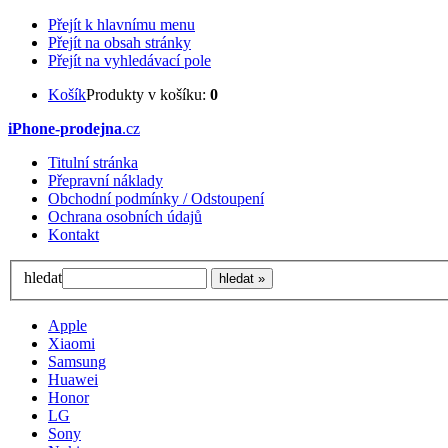
Přejít k hlavnímu menu
Přejít na obsah stránky
Přejít na vyhledávací pole
Košík
Produkty v košíku:
0
iPhone-prodejna
.cz
Titulní stránka
Přepravní náklady
Obchodní podmínky / Odstoupení
Ochrana osobních údajů
Kontakt
hledat
Apple
Xiaomi
Samsung
Huawei
Honor
LG
Sony