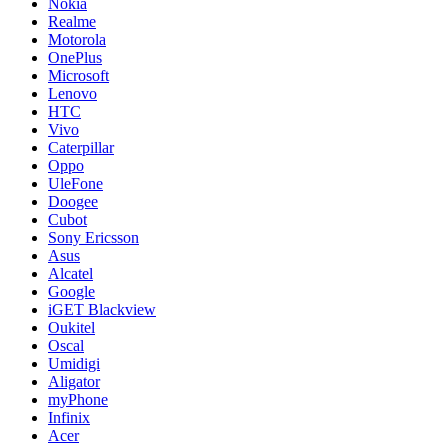
Nokia
Realme
Motorola
OnePlus
Microsoft
Lenovo
HTC
Vivo
Caterpillar
Oppo
UleFone
Doogee
Cubot
Sony Ericsson
Asus
Alcatel
Google
iGET Blackview
Oukitel
Oscal
Umidigi
Aligator
myPhone
Infinix
Acer