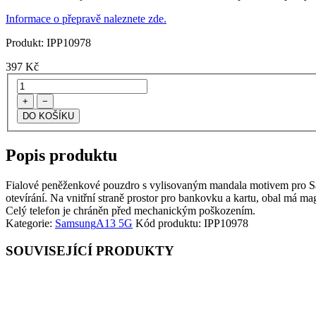
Informace o přepravě naleznete zde.
Produkt:
IPP10978
397
Kč
+
−
Popis produktu
Fialové peněženkové pouzdro s vylisovaným mandala motivem pro Sa
otevírání. Na vnitřní straně prostor pro bankovku a kartu, obal má ma
Celý telefon je chráněn před mechanickým poškozením.
Kategorie:
Samsung
A13 5G
Kód produktu:
IPP10978
SOUVISEJÍCÍ PRODUKTY