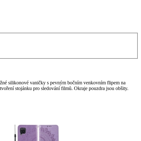
užné silikonové vaničky s pevným bočním venkovním flipem na
tvoření stojánku pro sledování filmů. Okraje pouzdra jsou obšity.