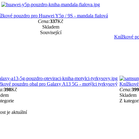
žkové pouzdro pro Huawei Y5p / 9S - mandala fialová
Cena:
337
Kč
Skladem
Související
Knížkové po
žkové pouzdro obal pro Galaxy A13 5G - motýlci tyrkysový
Knížkové 
a:
398
Kč
Cena:
399
adem
Skladem
tegorie
Z kategor
st je aktuální