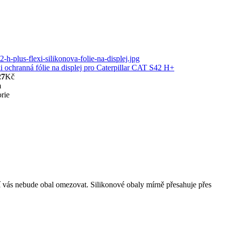
i ochranná fólie na displej pro Caterpillar CAT S42 H+
27
Kč
m
rie
ní vás nebude obal omezovat. Silikonové obaly mírně přesahuje přes