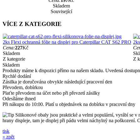
Cena:
197
Kč
Skladem
Související
VÍCE Z KATEGORIE
2ks Flexi ochranná fólie na displej pro Caterpillar CAT S62 PRO
2ks
Cena:
227
Kč
Ce
Skladem
Sk
Z kategorie
Z k
Skladem
Produkty máme k dispozici přímo na našem skladu. Uvedená dostupno
Rychlé dodání
Zásilka je doručována obvykle následující pracovní den
Převodem, dobírkou
Plaťte převodem na účet nebo při převzetí zásilky
Odesíláme ihned
Při nákupu do 10:00. Platí u objednávek na dobírku v pracovní dny
Silikonové obaly jsou praktické a velmi populární, vyrábí se v
hrany displeje, tam je displej při pádu velmi náchylný na poškození.
tisk
« zpět