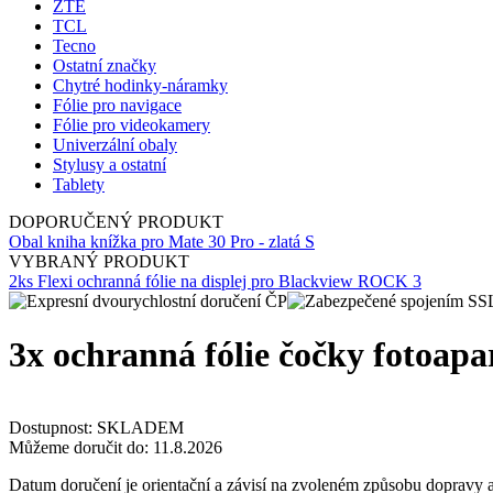
ZTE
TCL
Tecno
Ostatní značky
Chytré hodinky-náramky
Fólie pro navigace
Fólie pro videokamery
Univerzální obaly
Stylusy a ostatní
Tablety
DOPORUČENÝ PRODUKT
Obal kniha knížka pro Mate 30 Pro - zlatá S
VYBRANÝ PRODUKT
2ks Flexi ochranná fólie na displej pro Blackview ROCK 3
3x ochranná fólie čočky fotoap
Dostupnost:
SKLADEM
Můžeme doručit do:
11.8.2026
Datum doručení je orientační a závisí na zvoleném způsobu dopravy a