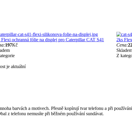
 Flexi ochranná fólie na displej pro Caterpillar CAT S41
2ks Flex
na:
197
Kč
Cena:
2
ladem
Sklade
ategorie
Z katego
st je aktuální
 mnoha barvách a motivech. Přesně kopírují tvar telefonu a při používá
 Obal z telefonu nemusíte při běžném používání sundávat.