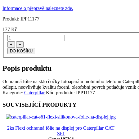
Informace o přepravě naleznete zde.
Produkt:
IPP11177
177
Kč
+
−
Popis produktu
Ochranná fólie na sklo čočky fotoaparátu mobilního telefonu Caterpill
odlepit, neovlivňuje kvalitu focení, oleofobní povrch potlačuje vznik o
Kategorie:
Caterpillar
Kód produktu:
IPP11177
SOUVISEJÍCÍ PRODUKTY
2ks Flexi ochranná fólie na displej pro Caterpillar CAT
S61