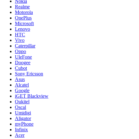
Nokia
Realme
Motorola
OnePlus
Microsoft
Lenovo
HTC
Vivo
Caterpillar
Oppo
UleFone
Doogee
Cubot
Sony Ericsson
Asus
Alcatel
Google
iGET Blackview
Oukitel
Oscal
Umidigi
Aligator
myPhone
Infinix
Acer