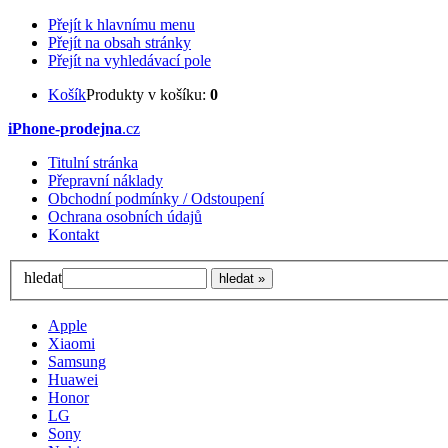
Přejít k hlavnímu menu
Přejít na obsah stránky
Přejít na vyhledávací pole
Košík
Produkty v košíku:
0
iPhone-prodejna
.cz
Titulní stránka
Přepravní náklady
Obchodní podmínky / Odstoupení
Ochrana osobních údajů
Kontakt
hledat
Apple
Xiaomi
Samsung
Huawei
Honor
LG
Sony