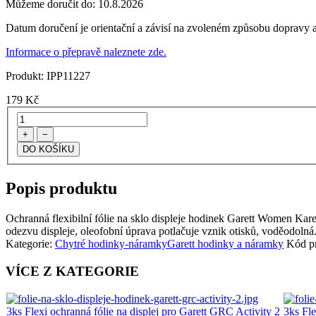
Můžeme doručit do:
10.8.2026
Datum doručení je orientační a závisí na zvoleném způsobu dopravy a
Informace o přepravě naleznete zde.
Produkt:
IPP11227
179
Kč
+
−
Popis produktu
Ochranná flexibilní fólie na sklo displeje hodinek Garett Women Karen.
odezvu displeje, oleofobní úprava potlačuje vznik otisků, voděodolná. 
Kategorie:
Chytré hodinky-náramky
Garett hodinky a náramky
Kód p
VÍCE Z KATEGORIE
3ks Flexi ochranná fólie na displej pro Garett GRC Activity 2
3ks Fl