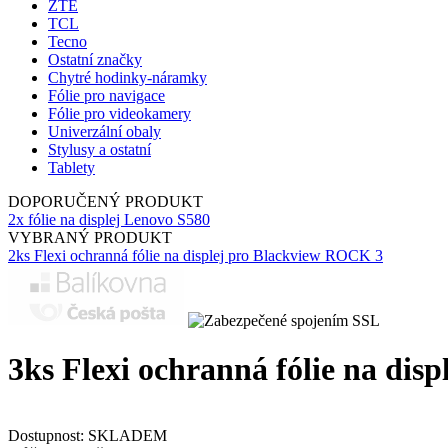
ZTE
TCL
Tecno
Ostatní značky
Chytré hodinky-náramky
Fólie pro navigace
Fólie pro videokamery
Univerzální obaly
Stylusy a ostatní
Tablety
DOPORUČENÝ PRODUKT
2x fólie na displej Lenovo S580
VYBRANÝ PRODUKT
2ks Flexi ochranná fólie na displej pro Blackview ROCK 3
3ks Flexi ochranná fólie na di
Dostupnost:
SKLADEM