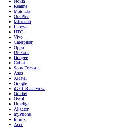
Nokia
Realme
Motorola
OnePlus
Microsoft
Lenovo
HTC
Vivo
Caterpillar
Oppo
UleFone
Doogee
Cubot
Sony Ericsson
Asus
Alcatel
Google
iGET Blackview
Oukitel
Oscal
Umidigi
Aligator
myPhone
Infinix
Acer