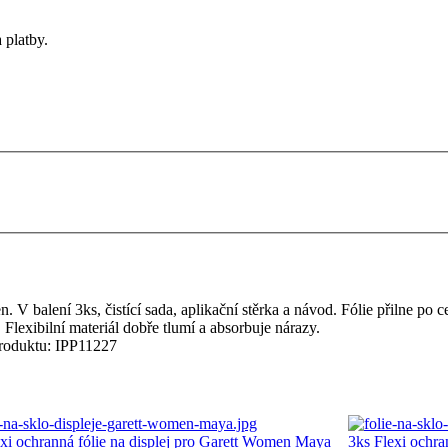
 platby.
 V balení 3ks, čistící sada, aplikační stěrka a návod. Fólie přilne po c
Flexibilní materiál dobře tlumí a absorbuje nárazy.
roduktu:
IPP11227
exi ochranná fólie na displej pro Garett Women Maya
3ks Flexi ochra