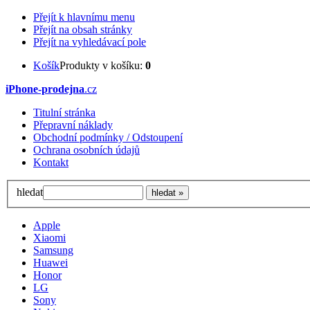
Přejít k hlavnímu menu
Přejít na obsah stránky
Přejít na vyhledávací pole
Košík
Produkty v košíku:
0
iPhone-prodejna
.cz
Titulní stránka
Přepravní náklady
Obchodní podmínky / Odstoupení
Ochrana osobních údajů
Kontakt
hledat
Apple
Xiaomi
Samsung
Huawei
Honor
LG
Sony