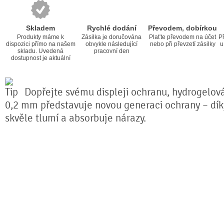
Skladem
Rychlé dodání
Převodem, dobírkou
Produkty máme k
Zásilka je doručována
Plaťte převodem na účet
Př
dispozici přímo na našem
obvykle následující
nebo při převzetí zásilky
u
skladu. Uvedená
pracovní den
dostupnost je aktuální
Dopřejte svému displeji ochranu, hydrogelová 
0,2 mm představuje novou generaci ochrany – díky 
skvěle tlumí a absorbuje nárazy.