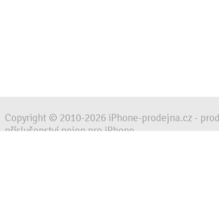
Copyright © 2010-2026 iPhone-prodejna.cz - pro
příslušenství nejen pro iPhone
Chraňte svůj mobilní telefon za každé situace, 
obalem, pouzdrem nebo krytem.