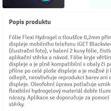
Popis produktu
Fólie Flexi Hydrogel o tloušťce 0,2mm pří
displeje mobilního telefonu iGET Blackvi
(ilustrační foto), v balení 2 kusy fólie, čistí
aplikační stěrka a návod. Fólie kryje větši
displeje a je plně kompatibilní s obaly či p
přilne po celé ploše displeje a je možné ji 
odlepit, neovlivňuje reprodukci barev ani
displeje. Oleofobní úprava potlačuje vznik
flexibilní hydrogelový materiál dobře tlum
nárazy. Aplikace se doporučuje za pomocí
stěrky.