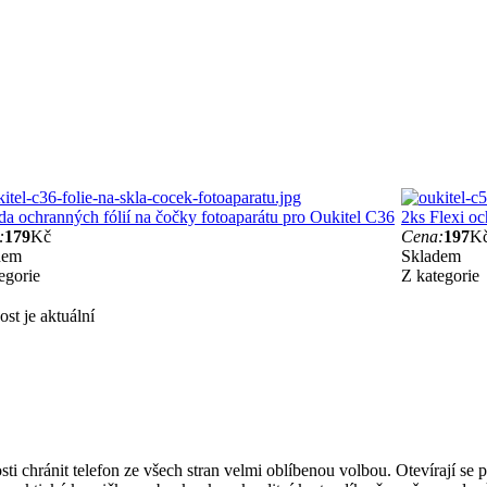
da ochranných fólií na čočky fotoaparátu pro Oukitel C36
2ks Flexi oc
:
179
Kč
Cena:
197
K
dem
Skladem
egorie
Z kategorie
st je aktuální
ti chránit telefon ze všech stran velmi oblíbenou volbou. Otevírají se 