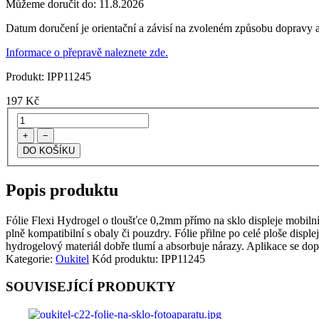
Můžeme doručit do:
11.8.2026
Datum doručení je orientační a závisí na zvoleném způsobu dopravy a
Informace o přepravě naleznete zde.
Produkt:
IPP11245
197
Kč
+
−
Popis produktu
Fólie Flexi Hydrogel o tloušťce 0,2mm přímo na sklo displeje mobilního 
plně kompatibilní s obaly či pouzdry. Fólie přilne po celé ploše disple
hydrogelový materiál dobře tlumí a absorbuje nárazy. Aplikace se dop
Kategorie:
Oukitel
Kód produktu:
IPP11245
SOUVISEJÍCÍ PRODUKTY