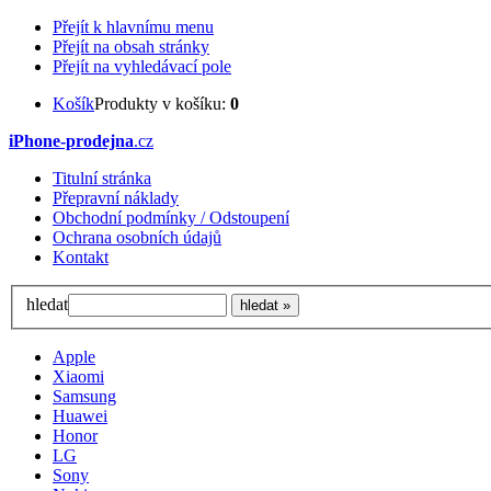
Přejít k hlavnímu menu
Přejít na obsah stránky
Přejít na vyhledávací pole
Košík
Produkty v košíku:
0
iPhone-prodejna
.cz
Titulní stránka
Přepravní náklady
Obchodní podmínky / Odstoupení
Ochrana osobních údajů
Kontakt
hledat
Apple
Xiaomi
Samsung
Huawei
Honor
LG
Sony