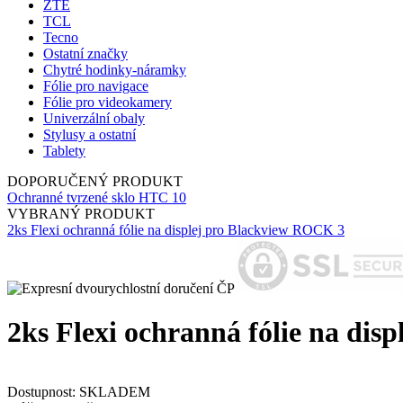
ZTE
TCL
Tecno
Ostatní značky
Chytré hodinky-náramky
Fólie pro navigace
Fólie pro videokamery
Univerzální obaly
Stylusy a ostatní
Tablety
DOPORUČENÝ PRODUKT
Ochranné tvrzené sklo HTC 10
VYBRANÝ PRODUKT
2ks Flexi ochranná fólie na displej pro Blackview ROCK 3
2ks Flexi ochranná fólie na disp
Dostupnost:
SKLADEM