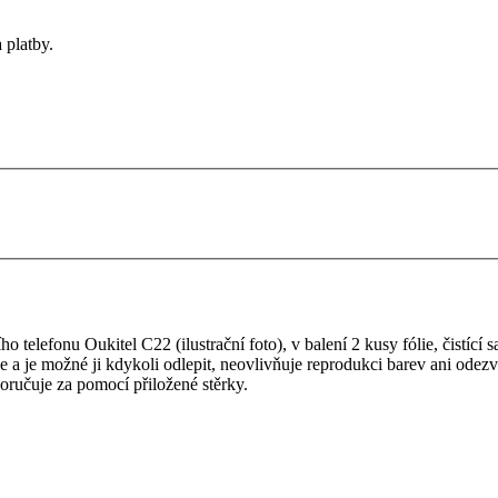
 platby.
telefonu Oukitel C22 (ilustrační foto), v balení 2 kusy fólie, čistící sa
je a je možné ji kdykoli odlepit, neovlivňuje reprodukci barev ani odezv
oručuje za pomocí přiložené stěrky.