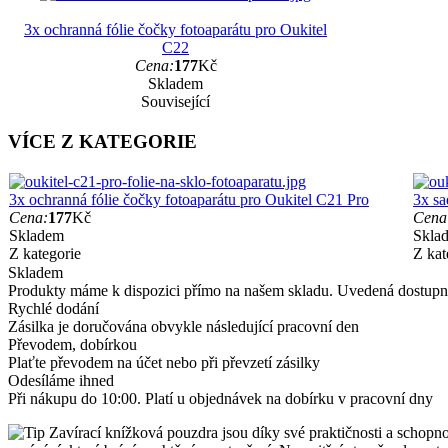
3x ochranná fólie čočky fotoaparátu pro Oukitel
C22
Cena:
177
Kč
Skladem
Související
VÍCE Z KATEGORIE
3x ochranná fólie čočky fotoaparátu pro Oukitel C21 Pro
3x sa
Cena:
177
Kč
Cena
Skladem
Skla
Z kategorie
Z kat
Skladem
Produkty máme k dispozici přímo na našem skladu. Uvedená dostupno
Rychlé dodání
Zásilka je doručována obvykle následující pracovní den
Převodem, dobírkou
Plaťte převodem na účet nebo při převzetí zásilky
Odesíláme ihned
Při nákupu do 10:00. Platí u objednávek na dobírku v pracovní dny
Zavírací knížková pouzdra jsou díky své praktičnosti a schopnos