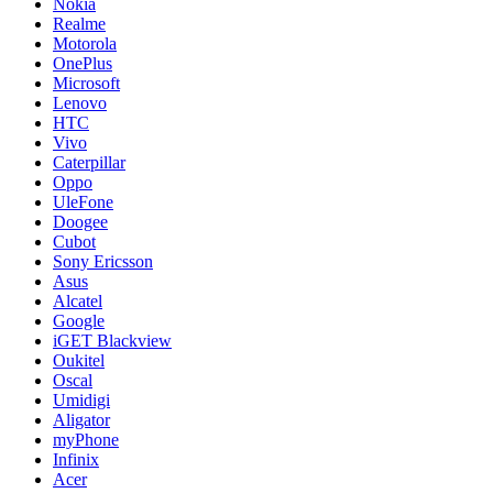
Nokia
Realme
Motorola
OnePlus
Microsoft
Lenovo
HTC
Vivo
Caterpillar
Oppo
UleFone
Doogee
Cubot
Sony Ericsson
Asus
Alcatel
Google
iGET Blackview
Oukitel
Oscal
Umidigi
Aligator
myPhone
Infinix
Acer