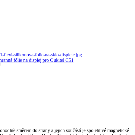
hranná fólie na displej pro Oukitel C51
č
pohodlně směrem do strany a jejich součástí je spolehlivé magnetické