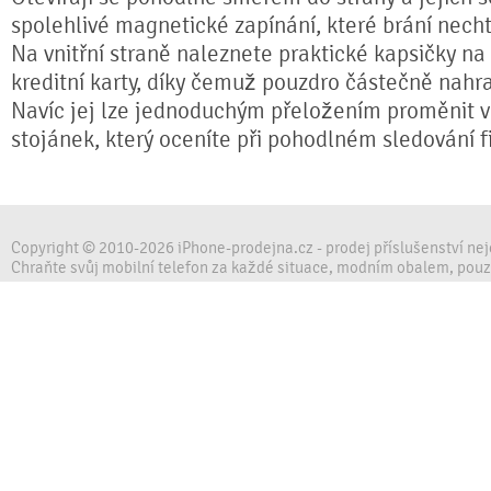
spolehlivé magnetické zapínání, které brání nech
Na vnitřní straně naleznete praktické kapsičky na
kreditní karty, díky čemuž pouzdro částečně nahr
Navíc jej lze jednoduchým přeložením proměnit ve
stojánek, který oceníte při pohodlném sledování fi
Copyright © 2010-2026 iPhone-prodejna.cz - prodej příslušenství ne
Chraňte svůj mobilní telefon za každé situace, modním obalem, pou