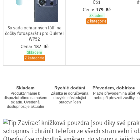
C51
d
Cena:
179
Kč
Skladem
Z kategorie
3x sada ochranných fólií na
čočky fotoaparátu pro Oukitel
WP52
Cena:
187
Kč
Skladem
Z kategorie
Skladem
Rychlé dodání
Převodem, dobírkou
Produkty máme k
Zásilka je doručována
Plaťte převodem na účet
Př
dispozici přímo na našem
obvykle následující
nebo při převzetí zásilky
u
skladu. Uvedená
pracovní den
dostupnost je aktuální
Zavírací knížková pouzdra jsou díky své prakt
schopnosti chránit telefon ze všech stran velmi o
Otevírají se pohodlně směrem do strany a jejich s