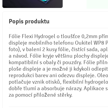
Popis produktu
Fólie Flexi Hydrogel o tloušťce 0,2mm pří
displeje mobilního telefonu Oukitel WP8 P
foto), v balení 2 kusy fólie, čistící sada, ap
a návod. Fólie kryje většinu plochy displej
kompatibilní s obaly či pouzdry. Fólie přil
ploše displeje a je možné ji kdykoli odlepi
reprodukci barev ani odezvu displeje. Ole
potlačuje vznik otisků, flexibilní hydrogel
dobře tlumí a absorbuje nárazy. Aplikace 
za pomocí přiložené stěrky.