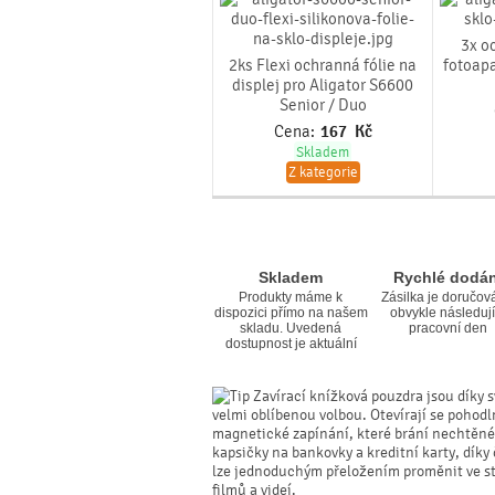
3x o
2ks Flexi ochranná fólie na
fotoapa
displej pro Aligator S6600
Senior / Duo
Cena:
167
Kč
Skladem
Z kategorie
Skladem
Rychlé dodán
Produkty máme k
Zásilka je doručov
dispozici přímo na našem
obvykle následují
skladu. Uvedená
pracovní den
dostupnost je aktuální
Zavírací knížková pouzdra jsou díky s
velmi oblíbenou volbou. Otevírají se pohodl
magnetické zapínání, které brání nechtěné
kapsičky na bankovky a kreditní karty, dík
lze jednoduchým přeložením proměnit ve sta
filmů a videí.