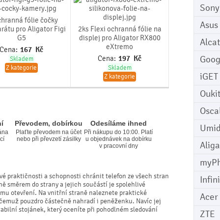
Sony
chranná fólie čočky
Asus
rátu pro Aligator Figi
2ks Flexi ochranná fólie na
G5
displej pro Aligator RX800
Alcat
eXtremo
Cena:
167
Kč
Goog
Cena:
197
Kč
Skladem
Z kategorie
Skladem
iGET
Z kategorie
Ouki
Osca
í
Převodem, dobírkou
Odesíláme ihned
Umid
ána
Plaťte převodem na účet
Při nákupu do 10:00. Platí
cí
nebo při převzetí zásilky
u objednávek na dobírku
Aliga
v pracovní dny
myP
vé praktičnosti a schopnosti chránit telefon ze všech stran
Infin
ně směrem do strany a jejich součástí je spolehlivé
mu otevření. Na vnitřní straně naleznete praktické
Acer
y čemuž pouzdro částečně nahradí i peněženku. Navíc jej
bilní stojánek, který oceníte při pohodlném sledování
ZTE