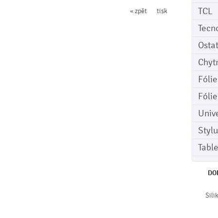
TCL
« zpět
tisk
Tecn
Osta
Chyt
Fóli
Fóli
Univ
Stylu
Tabl
DO
Sili