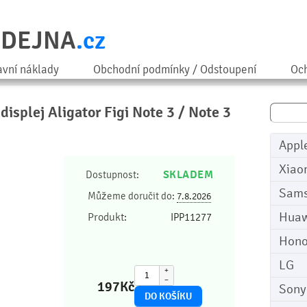
ODEJNA
.cz
avní náklady
Obchodní podmínky / Odstoupení
Och
displej Aligator Figi Note 3 / Note 3
Appl
Xiao
SKLADEM
Dostupnost:
Sam
Můžeme doručit do:
7.8.2026
Huaw
Produkt:
IPP11277
Hono
LG
+
−
197
Kč
Sony