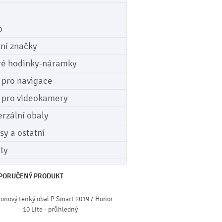
o
tní značky
ré hodinky-náramky
e pro navigace
e pro videokamery
erzální obaly
sy a ostatní
ety
PORUČENÝ PRODUKT
konový tenký obal P Smart 2019 / Honor
10 Lite - průhledný