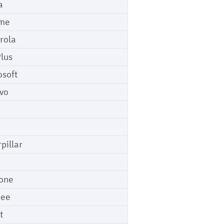
a
me
rola
lus
osoft
vo
pillar
o
one
gee
t