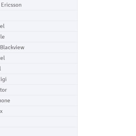
 Ericsson
el
le
 Blackview
tel
l
igi
tor
hone
ix