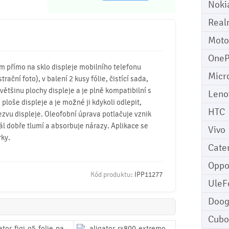
Noki
Real
Moto
OneP
mm přímo na sklo displeje mobilního telefonu
Micr
trační foto), v balení 2 kusy fólie, čistící sada,
 většinu plochy displeje a je plně kompatibilní s
Leno
 ploše displeje a je možné ji kdykoli odlepit,
HTC
ezvu displeje. Oleofobní úprava potlačuje vznik
iál dobře tlumí a absorbuje nárazy. Aplikace se
Vivo
rky.
Cater
Opp
Kód produktu:
IPP11277
UleF
Doo
Cubo