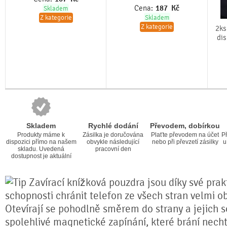
Cena:
187
Kč
Skladem
Z kategorie
Skladem
Z kategorie
2ks
dis
Skladem
Rychlé dodání
Převodem, dobírkou
Produkty máme k
Zásilka je doručována
Plaťte převodem na účet
Př
dispozici přímo na našem
obvykle následující
nebo při převzetí zásilky
u
skladu. Uvedená
pracovní den
dostupnost je aktuální
Zavírací knížková pouzdra jsou díky své prakt
schopnosti chránit telefon ze všech stran velmi o
Otevírají se pohodlně směrem do strany a jejich s
spolehlivé magnetické zapínání, které brání nech