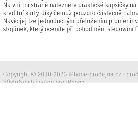
Na vnitřní straně naleznete praktické kapsičky na
kreditní karty, díky čemuž pouzdro částečně nahr
Navíc jej lze jednoduchým přeložením proměnit ve
stojánek, který oceníte při pohodlném sledování fi
Copyright © 2010-2026 iPhone-prodejna.cz - pro
příslušenství nejen pro iPhone
Chraňte svůj mobilní telefon za každé situace, 
obalem, pouzdrem nebo krytem.