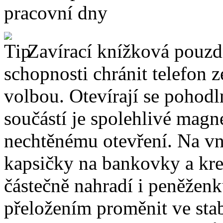
pracovní dny
Zavírací knížková pouzdr
schopnosti chránit telefon 
volbou. Otevírají se pohodl
součástí je spolehlivé magne
nechtěnému otevření. Na vni
kapsičky na bankovky a kre
částečně nahradí i peněžen
přeložením proměnit ve stabi