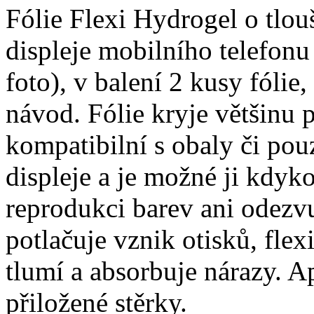
Fólie Flexi Hydrogel o tlo
displeje mobilního telefon
foto), v balení 2 kusy fólie, 
návod. Fólie kryje většinu p
kompatibilní s obaly či pouz
displeje a je možné ji kdyko
reprodukci barev ani odezvu
potlačuje vznik otisků, fle
tlumí a absorbuje nárazy. A
přiložené stěrky.