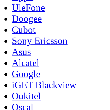
UleFone
Doogee
Cubot
Sony Ericsson
Asus
Alcatel
Google
iGET Blackview
Oukitel
Oscal