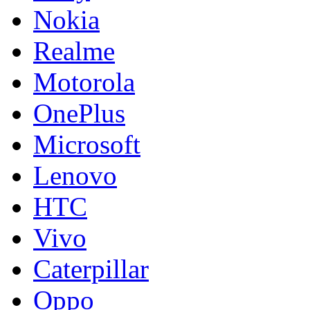
Nokia
Realme
Motorola
OnePlus
Microsoft
Lenovo
HTC
Vivo
Caterpillar
Oppo