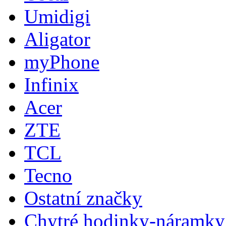
Umidigi
Aligator
myPhone
Infinix
Acer
ZTE
TCL
Tecno
Ostatní značky
Chytré hodinky-náramky