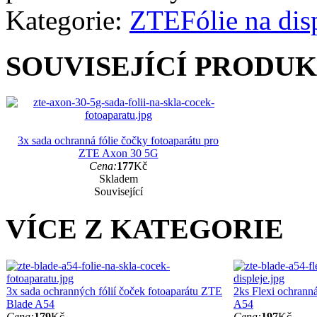
Kategorie:
ZTE
Fólie na dis
SOUVISEJÍCÍ PRODU
3x sada ochranná fólie čočky fotoaparátu pro
ZTE Axon 30 5G
Cena:
177
Kč
Skladem
Související
VÍCE Z KATEGORIE
3x sada ochranných fólií čoček fotoaparátu ZTE
2ks Flexi ochranná
Blade A54
A54
Cena:
179
Kč
Cena:
197
Kč