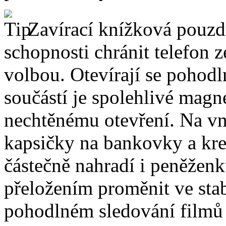
Zavírací knížková pouzdr
schopnosti chránit telefon 
volbou. Otevírají se pohodl
součástí je spolehlivé magne
nechtěnému otevření. Na vni
kapsičky na bankovky a kre
částečně nahradí i peněžen
přeložením proměnit ve stabi
pohodlném sledování filmů 