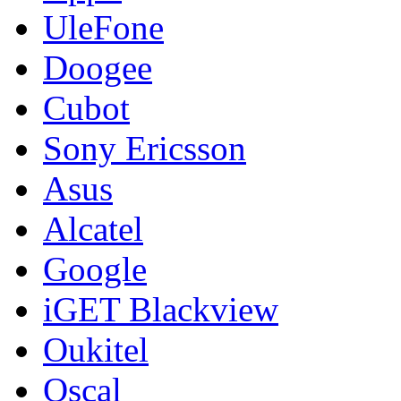
UleFone
Doogee
Cubot
Sony Ericsson
Asus
Alcatel
Google
iGET Blackview
Oukitel
Oscal