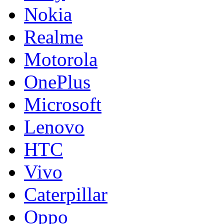
Nokia
Realme
Motorola
OnePlus
Microsoft
Lenovo
HTC
Vivo
Caterpillar
Oppo