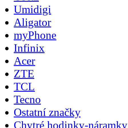
Umidigi
Aligator
myPhone
Infinix
Acer
ZTE
TCL
Tecno
Ostatní značky
Chytré hodinky-náramky