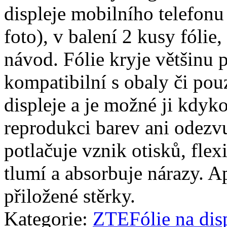
displeje mobilního telefonu
foto), v balení 2 kusy fólie, 
návod. Fólie kryje většinu p
kompatibilní s obaly či pouz
displeje a je možné ji kdyko
reprodukci barev ani odezvu
potlačuje vznik otisků, fle
tlumí a absorbuje nárazy. A
přiložené stěrky.
Kategorie:
ZTE
Fólie na dis