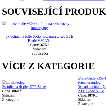
SOUVISEJÍCÍ PRODU
3x ochranná fólie čočky fotoaparátu pro ZTE
Blade V30 Vita
Cena:
167
Kč
Skladem
Související
VÍCE Z KATEGORIE
2x fólie na displej ZTE Skate
3x sada ochranných
Cena:
106
Kč
ZTE Blade A35e
Skladem
Cena:
187
Kč
Z kategorie
Skladem
Z kategorie